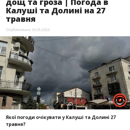
дощ та гроза | Погода в
Калуші та Долині на 27
травня
Опубліковано
26.05.2026
Якої погоди очікувати у Калуші та Долині 27
травня?