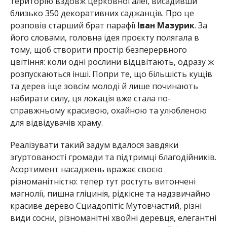
територію вздовж церковної алеї, висадивши
близько 350 декоративних саджанців. Про це
розповів старший брат парафії
Іван Мазурик
. За
його словами, головна ідея проєкту полягала в
тому, щоб створити простір безперервного
цвітіння: коли одні рослини відцвітають, одразу ж
розпускаються інші. Попри те, що більшість кущів
та дерев іще зовсім молоді й лише починають
набирати силу, ця локація вже стала по-
справжньому красивою, охайною та улюбленою
для відвідувачів храму.
Реалізувати такий задум вдалося завдяки
згуртованості громади та підтримці благодійників.
Асортимент насаджень вражає своєю
різноманітністю: тепер тут ростуть витончені
магнолії, пишна гліцинія, рідкісне та надзвичайно
красиве дерево Сциадопітіс Мутовчастий, різні
види сосни, різноманітні хвойні деревця, елегантні