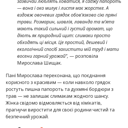
зазвичай люблять ховатися, я саджу папороть
— вона і око милує і листя має жорстке. А
вздовж овочевих грядок обов’язково сію пряні
трави. Розмарин, шавлія, лаванда та м’ята
мають такий сильний і густий аромат, що
діють як природний щит: слимаки просто
обходять ці місця. Це простий, дешевий і
екологічний спосіб захистити мій труд і мати
восени гарний урожай”,
— розповіла
Мирослава Шищак.
Пані Мирослава переконана, що поєднання
корисного з красивим — коли навколо грядок
ростуть пишна папороть та духмяні бордюри з
трав — не залишає слимакам жодного шансу.
Жінка свідомо відмовляється від хімікатів,
прагнучи виростити для своєї родини чистий та
безпечний урожай.