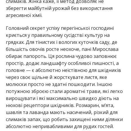
слимаків. Жінка каже, її метод дозволяє не
зберегти майбутній урожай без використання
агресивної хімії.
Головний секрет успіху перегінської господині
криється у правильному сусідстві культур на
грядках. Для тінистих і вологих куточків саду, де
більшість овочів росте неохоче, пані Мирослава
обирає папороть. Ця рослина чудово заповнює
простір, додає ландшафту особливої пишності, а
головне — є абсолютно неїстівною для шкідників
через своє щільне й жорсткувате листя, яке
молюски просто не здатні пошкодити. Іншою
потужною зброєю стали ароматні трави, які легко
вирощувати і які максимально швидко діють на
нюхові рецептори шкідників. Розмарин, м’ята,
шавлія та лаванда мають насичений, різкий для
слимаків запах, що робить захищені ними ділянки
абсолютно непривабливими для рудих гостей.