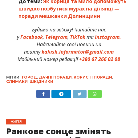
До теми:
Як кориця та мило допоможуть
швидко позбутися мурах на ділянці —
поради мешканки Долинщини
Будьмо на зв’язку! Читайте нас
у
Facebook
,
Telegram
,
TikTok
та
Instagram.
Надсилайте свої новини на
пошту
kalush.informator@gmail.com
Мобільний номер редакції
+380 67 266 02 08
МІТКИ:
ГОРОД
,
ДАЧНІ ПОРАДИ
,
КОРИСНІ ПОРАДИ
,
СЛИМАКИ
,
ШКІДНИКИ
ЖИТТЯ
Ранкове сонце змінять