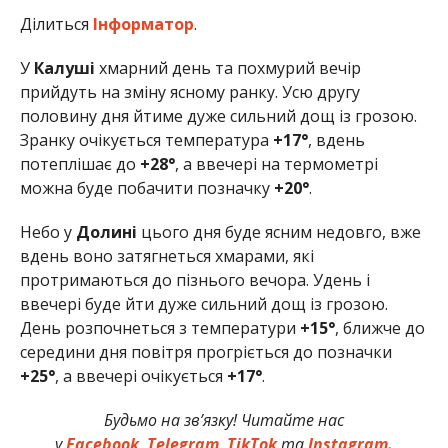
Ділиться
Інформатор
.
У
Калуші
хмарний день та похмурий вечір
прийдуть на зміну ясному ранку. Усю другу
половину дня йтиме дуже сильний дощ із грозою.
Зранку очікується температура
+17°
, вдень
потеплішає до
+28°
, а ввечері на термометрі
можна буде побачити позначку
+20°
.
Небо у
Долині
цього дня буде ясним недовго, вже
вдень воно затягнеться хмарами, які
протримаються до пізнього вечора. Удень і
ввечері буде йти дуже сильний дощ із грозою.
День розпочнеться з температури
+15°
, ближче до
середини дня повітря прогріється до позначки
+25°
, а ввечері очікується
+17°
.
Будьмо на зв’язку! Читайте нас
у
Facebook
,
Telegram
,
TikTok
та
Instagram.