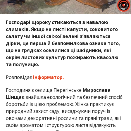
Господарі щороку стикаються з навалою
слимаків. Якщо на листі капусти, соковитого
салату чи іншої свіжої зелені з’являються
дірки, це перша й безпомилкова ознака того,
що на грядках оселилися ці шкідники, які
окрім листових культур пожирають квасолю
та полуницю.
Розповідає
Інформатор.
Господиня з селища Перегінське
Мирослава
Шищак
знайшла екологічний та безпечний спосіб
боротьби із цією проблемою. Жінка практикує
природний захист саду, висаджуючи поруч із
овочами декоративні рослини та пряні трави, які
своїм ароматом і структурою листя відлякують