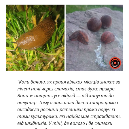
“Коли бачиш, як праця кількох місяців зникає за
лічені ночі через слимаків, стає дуже прикро.
Вони ж нищать усе підряд — від капусти до
полуниці. Тому я вирішила діяти хитрощами і
висаджую рослини-рятівники прямо поруч із
тими культурами, які найбільше страждають
від шкідників. У тіні, де волого і де слимаки