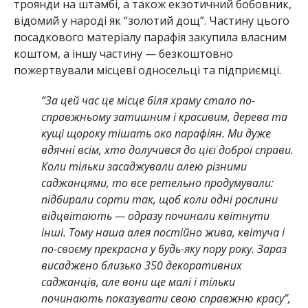
троянди на штамбі, а також екзотичний бобовник,
відомий у народі як “золотий дощ”. Частину цього
посадкового матеріалу парафія закупила власним
коштом, а іншу частину — безкоштовно
пожертвували місцеві односельці та підприємці.
“За цей час це місце біля храму стало по-
справжньому затишним і красивим, дерева та
кущі щороку тішать око парафіян. Ми дуже
вдячні всім, хто долучився до цієї доброї справи.
Коли тільки засаджували алею різними
саджанцями, то все ретельно продумували:
підбирали сорти так, щоб коли одні рослини
відцвітають — одразу починали квітнути
інші. Тому наша алея постійно жива, квітуча і
по-своєму прекрасна у будь-яку пору року. Зараз
висаджено близько 350 декоративних
саджанців, але вони ще малі і тільки
починають показувати свою справжню красу”,