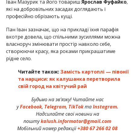
Іван Мазурик та його товариш
Ярослав Фуфайко
,
які на добровільних засадах доглядають і
професійно обрізають кущі.
Пан Іван зазначає, що на прикладі їхня парафія
вкотре довела, що спільними зусиллями можна
власноруч змінювати простір навколо себе,
створюючи красу, яка роками прикрашатиме
рідне село.
Читайте також:
Замість картоплі — півонії
та нарциси: як калушанка перетворила
свій город на квітучий рай
Будьмо на зв’язку! Читайте нас
у
Facebook
,
Telegram
,
TikTok
та
Instagram.
Надсилайте свої новини на
пошту
kalush.informator@gmail.com
Мобільний номер редакції
+380 67 266 02 08