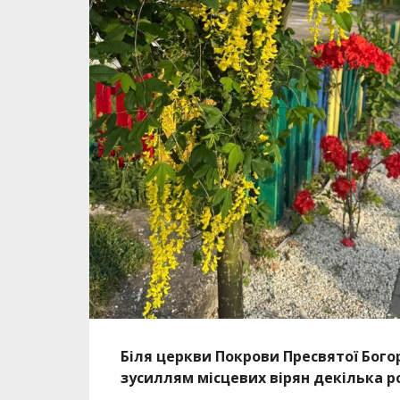
Біля церкви Покрови Пресвятої Бого
зусиллям місцевих вірян декілька 