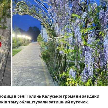
родиці в селі Голинь Калуської громади завдяки
років тому облаштували затишний куточок.