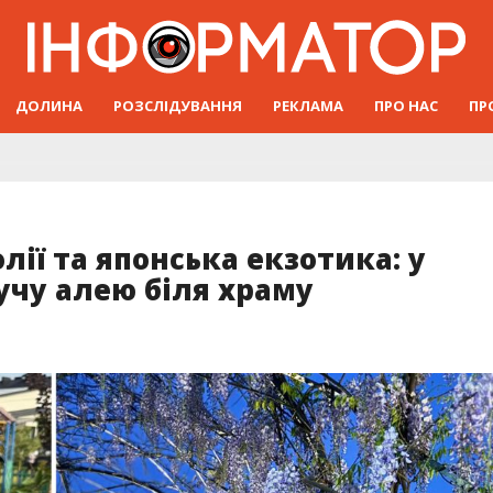
ДОЛИНА
РОЗСЛІДУВАННЯ
РЕКЛАМА
ПРО НАС
ПР
ії та японська екзотика: у
учу алею біля храму