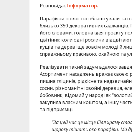
Розповідає
Інформатор.
Парафіяни повністю облаштували та о
близько 350 декоративних саджанців. 
його словами, головна ідея проєкту по
цвітіння: коли одні рослини відцвітают
кущів та дерев іще зовсім молоді й ли
справжньому красивою, охайною та ул
Реалізувати такий задум вдалося завдя
Асортимент насаджень вражає своєю різ
пишна гліцинія, рідкісне та надзвичай
сосни, різноманітні хвойні деревця, е
бобовник, відомий у народі як “золоти
закупила власним коштом, а іншу час
та підприємці.
“За цей час це місце біля храму ст
щороку тішать око парафіян. Ми дуж