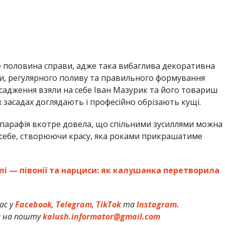
 половина справи, адже така вибаглива декоративна
оти, регулярного поливу та правильного формування
асадження взяли на себе Іван Мазурик та його товариш
х засадах доглядають і професійно обрізають кущі.
я парафія вкотре довела, що спільними зусиллями можна
 себе, створюючи красу, яка роками прикрашатиме
лі — півонії та нарциси: як калушанка перетворила
ас у
Facebook
,
Telegram
,
TikTok
та
Instagram.
и на пошту
kalush.informator@gmail.com