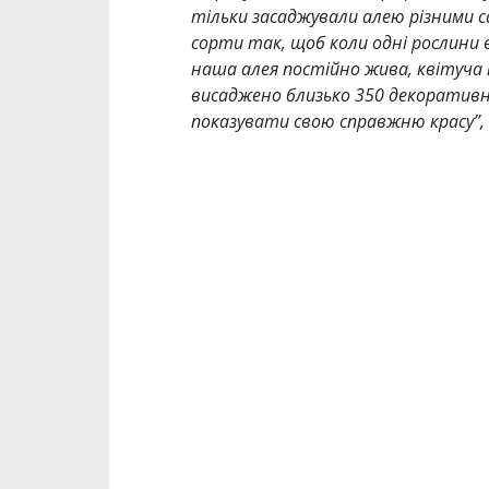
тільки засаджували алею різними 
сорти так, щоб коли одні рослини 
наша алея постійно жива, квітуча і 
висаджено близько 350 декоративн
показувати свою справжню красу”,