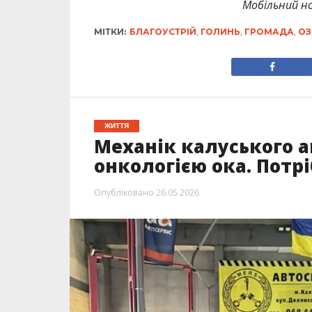
Мобільний но
МІТКИ:
БЛАГОУСТРІЙ
,
ГОЛИНЬ
,
ГРОМАДА
,
ОЗ
ЖИТТЯ
Механік калуського ав
онкологією ока. Потр
Опубліковано
26.05.2026