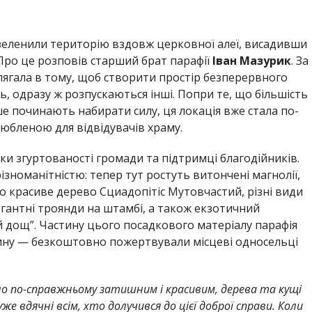
зеленили територію вздовж церковної алеї, висадивши
Про це розповів старший брат парафії
Іван Мазурик
. За
лягала в тому, щоб створити простір безперервного
ь, одразу ж розпускаються інші. Попри те, що більшість
ше починають набирати силу, ця локація вже стала по-
юбленою для відвідувачів храму.
ки згуртованості громади та підтримці благодійників.
номанітністю: тепер тут ростуть витончені магнолії,
но красиве дерево Сциадопітіс Мутовчастий, різні види
легантні троянди на штамбі, а також екзотичний
й дощ”. Частину цього посадкового матеріалу парафія
тину — безкоштовно пожертвували місцеві односельці
ало по-справжньому затишним і красивим, дерева та кущі
е вдячні всім, хто долучився до цієї доброї справи. Коли