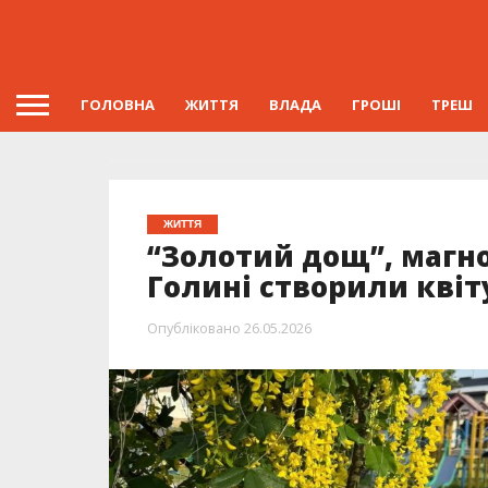
ГОЛОВНА
ЖИТТЯ
ВЛАДА
ГРОШІ
ТРЕШ
ЖИТТЯ
“Золотий дощ”, магнол
Голині створили квіт
Опубліковано
26.05.2026