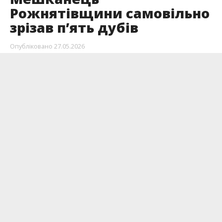
Рожнятівщини самовільно
зрізав п’ять дубів
Опубліковано
27.05.2026
Скеровано до суду обвинувальний акт щодо
мешканця Рожнятівщини, який здійснив
незаконну порубки деревини.