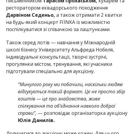
письменником
Тарасом Прохаськом,
кухарем та
ресторатором еквадорського походження
Дарвіном Седеньо,
а також отримати 2 квитки
на будь-який концерт FIЇNKA із можливістю
поспілкуватися зі співачкою за лаштунками.
Також серед лотів — навчання у Міжнародній
школі бізнесу Університету Альфреда Нобеля,
індивідуальні консультації, творчі зустрічі,
прогулянки містом, тренування, які учасники
підготували спеціально для аукціону.
“Минулого року ми побачили, наскільки людям
відгукується такий формат. Це не просто збір
коштів — це про знайомства, живе
спілкування та об’єднання навколо доброї
справи”,
— розповідає організаторка аукціону
Юлія Данилів.
Долучитися до аукціону може кожен. Для цього