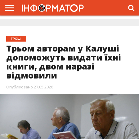
ГОЛОВНА
ЖИТТЯ
ВЛАДА
ГРОШІ
ТРЕШ
ДОЛИНА
РОЗСЛІДУВАННЯ
РЕКЛАМА
ПРО
ПРО
ІНТЕРВ’Ю
ВІДЕО
НАС
ПРОЄКТ
ГРОШІ
Трьом авторам у Калуші
допоможуть видати їхні
книги, двом наразі
відмовили
Опубліковано
27.05.2026