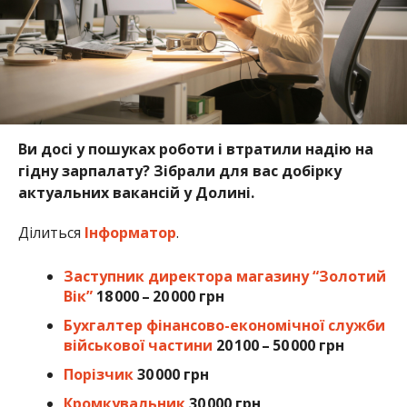
Ви досі у пошуках роботи і втратили надію на
гідну зарпалату? Зібрали для вас добірку
актуальних вакансій у Долині.
Ділиться
Інформатор
.
Заступник директора магазину “Золотий
Вік”
18 000 – 20 000 грн
Бухгалтер фінансово-економічної служби
військової частини
20 100 – 50 000 грн
Порізчик
30 000 грн
Кромкувальник
30 000 грн