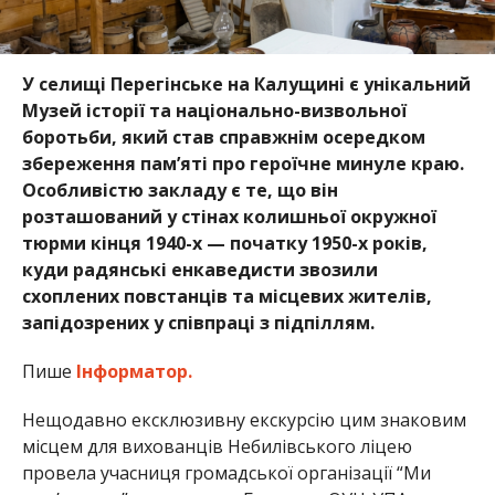
У селищі Перегінське на Калущині є унікальний
Музей історії та національно-визвольної
боротьби, який став справжнім осередком
збереження пам’яті про героїчне минуле краю.
Особливістю закладу є те, що він
розташований у стінах колишньої окружної
тюрми кінця 1940-х — початку 1950-х років,
куди радянські енкаведисти звозили
схоплених повстанців та місцевих жителів,
запідозрених у співпраці з підпіллям.
Пише
Інформатор.
Нещодавно ексклюзивну екскурсію цим знаковим
місцем для вихованців Небилівського ліцею
провела учасниця громадської організації “Ми