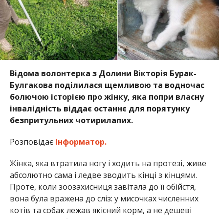
Відома волонтерка з Долини Вікторія Бурак-
Булгакова поділилася щемливою та водночас
болючою історією про жінку, яка попри власну
інвалідність віддає останнє для порятунку
безпритульних чотирилапих.
Розповідає
Інформатор.
Жінка, яка втратила ногу і ходить на протезі, живе
абсолютно сама і ледве зводить кінці з кінцями.
Проте, коли зоозахисниця завітала до її обійстя,
вона була вражена до сліз: у мисочках численних
котів та собак лежав якісний корм, а не дешеві