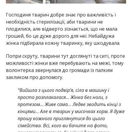
Господиня тварин добре знає про важливість і
необхідність стерилізації, аби тварини не
плодилися, але відверто зізнається, що не мала
грошей, бо це дуже дорого для неї. Небайдужа
жінка підбирала кожну тваринку, яку шкодувала.
Попри скруту, тварини тут доглянуті та ситі, проте
можливості жінки вже перебувають на межі, тому
волонтерка звернулася до громади із палким
закликом про допомогу.
“Вийшла з цього подвір’я, сіла в машину і
просто розплакалася… Жінка без ноги, з
протезом… Живе сама… Ледве зводить кінці з
кінцями… Але в тварин у мисочках корм. Я дуже
прошу кожного приглянутися до цього
сімейства. Всі, кого ви бачите на фото,