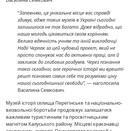
“
Запевняю, це унікальне місце вас справді
здивує, адже таких музеїв в Україні сьогодні
залишилося не так багато. Дуже відрадно, що
наша молодь цікавиться своїм корінням.
Велика вдячність учням та їхній викладачці
Надії Черпак за цей чудовий проєкт, який не
просто спонукає нас до активної праці, але й
закликає до глибоких роздумів. Через пізнання
такої складної, але героїчної історії ми врешті-
решт пізнаємо самих себе та розуміємо ціну
нашої сьогоднішньої свободи”,
— наголосила
Василина Семкович.
Музей історії селища Перегінське та національно-
визвольної боротьби продовжує залишатися
важливим туристичним та просвітницьким
магнітом Калуського району. Місцеві краєзнавці
закликають жителів Прикарпаття та гостей з