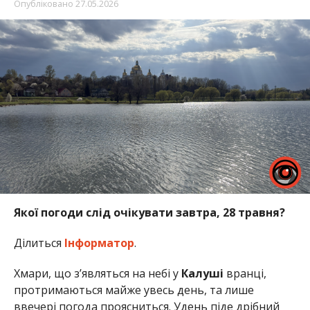
Опубліковано
27.05.2026
Якої погоди слід очікувати завтра, 28 травня?
Ділиться
Інформатор
.
Хмари, що з’являться на небі у
Калуші
вранці,
протримаються майже увесь день, та лише
ввечері погода проясниться. Удень піде дрібний