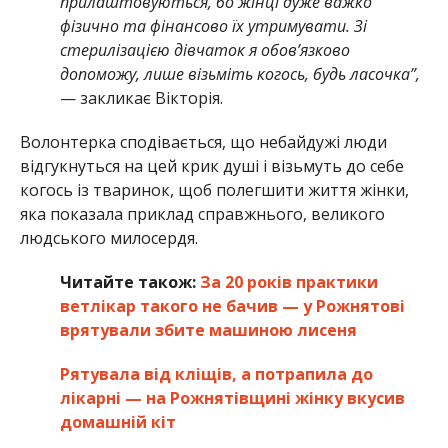
прилаштовуються, бо жінці дуже важко
фізично та фінансово їх утримувати. Зі
стерилізацією дівчаток я обов’язково
допоможу, лише візьміть когось, будь ласочка”,
— закликає Вікторія.
Волонтерка сподівається, що небайдужі люди
відгукнуться на цей крик душі і візьмуть до себе
когось із тваринок, щоб полегшити життя жінки,
яка показала приклад справжнього, великого
людського милосердя.
Читайте також:
За 20 років практики
ветлікар такого не бачив — у Рожнятові
врятували збите машиною лисеня
Рятувала від кліщів, а потрапила до
лікарні — на Рожнятівщині жінку вкусив
домашній кіт