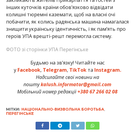
інших куточків країни обов’язково відвідати
колишні тюремні каземати, щоб на власні очі
побачити, як колись радянська машина намагалася
знищити українську ідентичність, і як пам’ять про
героїв УПА врешті-решт перемогла систему.
ФОТО зі сторінки УПА Перегінське
Будьмо на зв’язку! Читайте нас
у
Facebook
,
Telegram
,
TikTok
та
Instagram.
Надсилайте свої новини на
пошту
kalush.informator@gmail.com
Мобільний номер редакції
+380 67 266 02 08
МІТКИ:
НАЦІОНАЛЬНО-ВИЗВОЛЬНА БОРОТЬБА
,
ПЕРЕГІНСЬКЕ