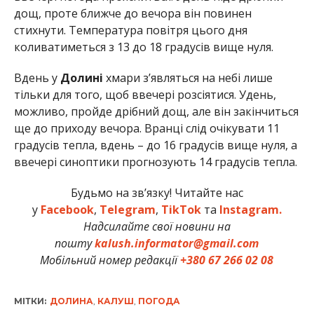
дощ, проте ближче до вечора він повинен
стихнути. Температура повітря цього дня
коливатиметься з 13 до 18 градусів вище нуля.
Вдень у
Долині
хмари з’являться на небі лише
тільки для того, щоб ввечері розсіятися. Удень,
можливо, пройде дрібний дощ, але він закінчиться
ще до приходу вечора. Вранці слід очікувати 11
градусів тепла, вдень – до 16 градусів вище нуля, а
ввечері синоптики прогнозують 14 градусів тепла.
Будьмо на зв’язку! Читайте нас
у
Facebook
,
Telegram
,
TikTok
та
Instagram.
Надсилайте свої новини на
пошту
kalush.informator@gmail.com
Мобільний номер редакції
+380 67 266 02 08
МІТКИ:
ДОЛИНА
,
КАЛУШ
,
ПОГОДА