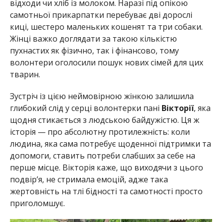
відходи чи хліб із молоком. Наразі під опікою
самотньої прикарпатки перебуває дві дорослі
киці, шестеро маленьких кошенят та три собаки.
Жінці важко доглядати за такою кількістю
пухнастих як фізично, так і фінансово, тому
волонтери оголосили пошук нових сімей для цих
тварин.
Зустріч із цією неймовірною жінкою залишила
глибокий слід у серці волонтерки пані
Вікторії
, яка
щодня стикається з людською байдужістю. Ця ж
історія — про абсолютну протилежність: коли
людина, яка сама потребує щоденної підтримки та
допомоги, ставить потреби слабших за себе на
перше місце. Вікторія каже, що виходячи з цього
подвір’я, не стримала емоцій, адже така
жертовність на тлі бідності та самотності просто
приголомшує.