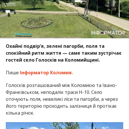
Охайні подвір’я, зелені пагорби, поля та
спокійний ритм життя — саме таким зустрічає
гостей село Голосків на Коломийщині.
Пише
Інформатор Коломия.
Голосків розташований між Коломиєю та Івано-
Франківськом, неподалік траси Н-10. Село
оточують поля, невеликі ліси та пагорби, а через
його територію проходить залізниця й протікає
кілька річок.