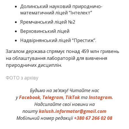
Долинський науковий природничо-
математичний ліцей “Інтелект”
Яремчанський ліцей №2
Верховинський ліцей
Надвірнянський ліцей “Престиж”.
Загалом держава спрямує понад 459 млн гривень
на облаштування лабораторій для вивчення
природничих дисциплін.
ФОТО з архіву
Будьмо на зв’язку! Читайте нас
у
Facebook
,
Telegram
,
TikTok
та
Instagram.
Надсилайте свої новини на
пошту
kalush.informator@gmail.com
Мобільний номер редакції
+380 67 266 02 08