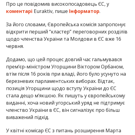
Про це повідомив високопосадовець ЄС, у
коментарі
Euraktiv, пише
Інформатор
.
За його словами, Європейська комісія запропонує
відкрити перший “кластер” переговорних розділів
щодо членства України та Молдови в ЄС вже 16
червня.
Додамо, що цей процес довгий час гальмувався
прем’єр-міністром Угорщини Віктором Орбаном,
втім після 16 років при владі, його було усунуто на
березневих парламентських виборах. Відтак,
позиція Угорщини щодо вступу України до ЄС
стала дещо м’якшою. Як пишуть у європейському
виданні, хоча новий угорський уряд не підтримує
членство України в ЄС, він сигналізує про більш
виважений підхід.
У квітні комісар ЄС з питань розширення Марта