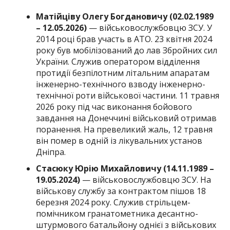
Матійціву Олегу Богдановичу
(02.02.1989
– 12.05.2026)
— військовослужбовцю ЗСУ. У
2014 році брав участь в АТО. 23 квітня 2024
року був мобілізований до лав Збройних сил
України. Служив оператором відділення
протидії безпілотним літальним апаратам
інженерно-технічного взводу інженерно-
технічної роти військової частини. 11 травня
2026 року під час виконання бойового
завдання на Донеччині військовий отримав
поранення. На превеликий жаль, 12 травня
він помер в одній із лікувальних установ
Дніпра.
Стасюку Юрію Михайловичу (14.11.1989 –
19.05.2024)
— військовослужбовцю ЗСУ. На
військову службу за контрактом пішов 18
березня 2024 року. Служив стрільцем-
помічником гранатометника десантно-
штурмового батальйону однієї з військових