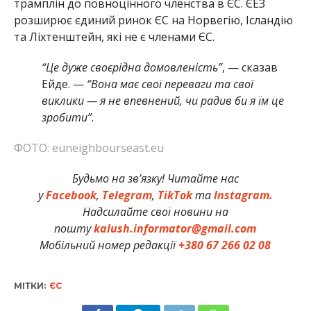
трамплін до повноцінного членства в ЄС. ЄЕЗ
розширює єдиний ринок ЄС на Норвегію, Ісландію
та Ліхтенштейн, які не є членами ЄС.
“Це дуже своєрідна домовленість”
, — сказав
Ейде. —
“Вона має свої переваги та свої
виклики — я не впевнений, чи радив би я їм це
зробити”
.
ФОТО: euneighbourseast.eu
Будьмо на зв’язку! Читайте нас
у
Facebook
,
Telegram
,
TikTok
та
Instagram.
Надсилайте свої новини на
пошту
kalush.informator@gmail.com
Мобільний номер редакції
+380 67 266 02 08
МІТКИ:
ЄС