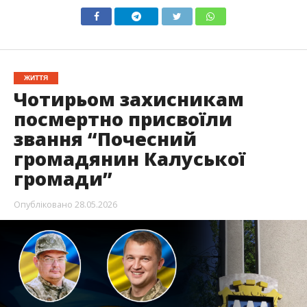
ЖИТТЯ
Чотирьом захисникам
посмертно присвоїли
звання “Почесний
громадянин Калуської
громади”
Опубліковано
28.05.2026