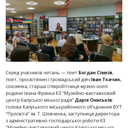
Серед учасників читань — поет
Богдан Сімків
,
поет, просвітянин і громадський діяч
Іван Ткачик,
союзянка, старша співробітниця музею-оселі
родини Івана Франка КЗ “Музейно-виставковий
центр Калуської міської ради”
Дарія Ониськів
;
голова Калуського міськрайонного об’єднання ВУТ
“Просвіта” ім. Т. Шевченка, заступниця директора
з адміністративно-господарської роботи КЗ
“Музейно-виставковий центр Калуської міської