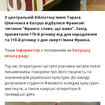
У центральній бібліотеці імені Тараса
Шевченка в Калуші відбулися Франкові
читання “Франко: слово, що живе”. Захід
присвятили 170-й річниці від дня народження
та 110-й річниці з дня смерті Івана Франка.
Пише
Інформатор
з посиланням на
Калуську
міську раду
.
Під час літературної зустрічі учасники читали поезії
письменника, говорили про його творчість та
значення для української культури. До заходу
долучилися студенти Фахового коледжу культури і
мистецтв, а також калуські літератори й
громадські діячі.