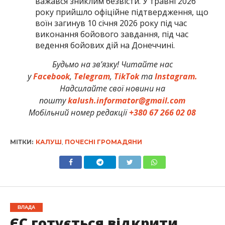
важався зниклим безвісти. У травні 2026
року прийшло офіційне підтвердження, що
воїн загинув 10 січня 2026 року під час
виконання бойового завдання, під час
ведення бойових дій на Донеччині.
Будьмо на зв’язку! Читайте нас
у
Facebook
,
Telegram
,
TikTok
та
Instagram.
Надсилайте свої новини на
пошту
kalush.informator@gmail.com
Мобільний номер редакції
+380 67 266 02 08
МІТКИ:
КАЛУШ
,
ПОЧЕСНІ ГРОМАДЯНИ
ВЛАДА
ЄС готується відкрити