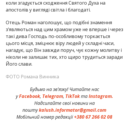
коли згадується сходження Святого Духа на
апостолів у вигляді світла і благодаті.
Отець Роман наголошує, що подібні знамення
з’являються над цим храмом уже не вперше і через
такі дива Господь по-особливому торкається
цього місця, зміцнює віру людей у складні часи,
нагадує, що Він завжди поруч, чує кожну молитву і
ніколи не залишає тих, хто щиро трудиться заради
Його слави.
ФОТО Романа Винника
Будьмо на зв’язку! Читайте нас
у
Facebook
,
Telegram
,
TikTok
та
Instagram.
Надсилайте свої новини на
пошту
kalush.informator@gmail.com
Мобільний номер редакції
+380 67 266 02 08