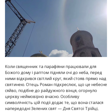
Коли священник та парафіяни працювали для
Божого дому і раптом підняли очі до неба, перед
ними відкрився світлий круг, який стояв прямо над
святинею. Отець Роман підкреслює, що це небесне
сяйво, подібне до райдужного вінця, огорнуло
церкву неймовірно вчасно. Особливу
символічність цій події додає те, що вона сталася
напередодні Зелених свят — Дня Святої Трійці,