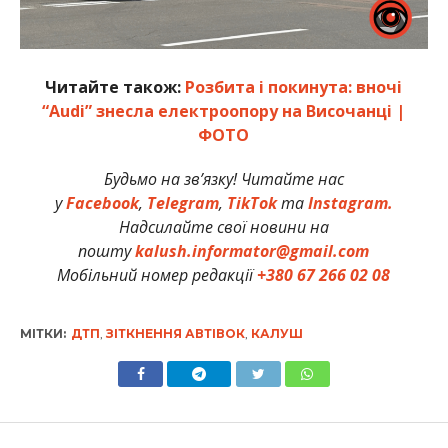
Читайте також:
Розбита і покинута: вночі
“Audi” знесла електроопору на Височанці |
ФОТО
Будьмо на зв’язку! Читайте нас
у
Facebook
,
Telegram
,
TikTok
та
Instagram.
Надсилайте свої новини на
пошту
kalush.informator@gmail.com
Мобільний номер редакції
+380 67 266 02 08
МІТКИ:
ДТП
,
ЗІТКНЕННЯ АВТІВОК
,
КАЛУШ