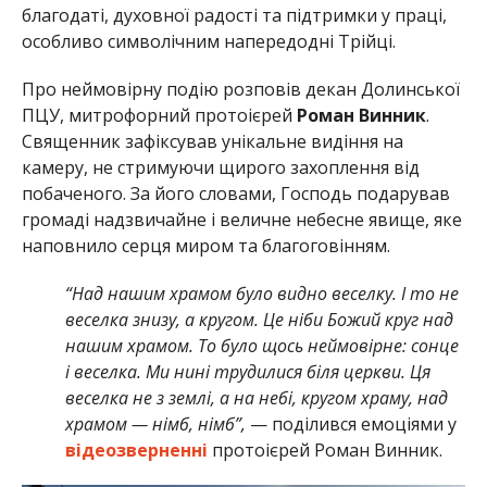
благодаті, духовної радості та підтримки у праці,
особливо символічним напередодні Трійці.
Про неймовірну подію розповів декан Долинської
ПЦУ, митрофорний протоієрей
Роман Винник
.
Священник зафіксував унікальне видіння на
камеру, не стримуючи щирого захоплення від
побаченого. За його словами, Господь подарував
громаді надзвичайне і величне небесне явище, яке
наповнило серця миром та благоговінням.
“Над нашим храмом було видно веселку. І то не
веселка знизу, а кругом. Це ніби Божий круг над
нашим храмом. То було щось неймовірне: сонце
і веселка. Ми нині трудилися біля церкви. Ця
веселка не з землі, а на небі, кругом храму, над
храмом — німб, німб”,
— поділився емоціями у
відеозверненні
протоієрей Роман Винник.