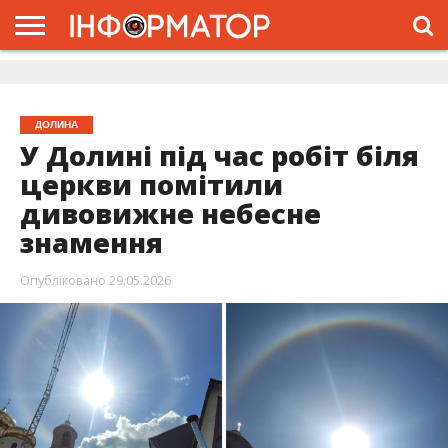
ГОЛОВНА
ЖИТТЯ
ВЛАДА
ГРОШІ
ТРЕШ
ДОЛИНА
РОЗСЛІДУВАННЯ
РЕКЛАМА
ПРО
ПРО
ІНТЕРВ’Ю
ВІДЕО
НАС
ПРОЄКТ
ДОЛИНА
У Долині під час робіт біля
церкви помітили
дивовижне небесне
знамення
Опубліковано
29.05.2026