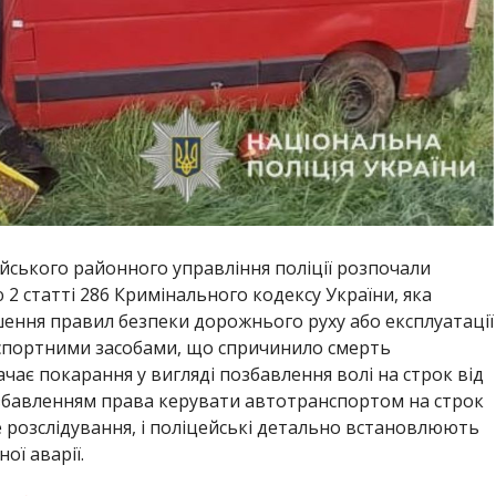
ийського районного управління поліції розпочали
2 статті 286 Кримінального кодексу України, яка
шення правил безпеки дорожнього руху або експлуатації
нспортними засобами, що спричинило смерть
бачає покарання у вигляді позбавлення волі на строк від
збавленням права керувати автотранспортом на строк
е розслідування, і поліцейські детально встановлюють
ої аварії.