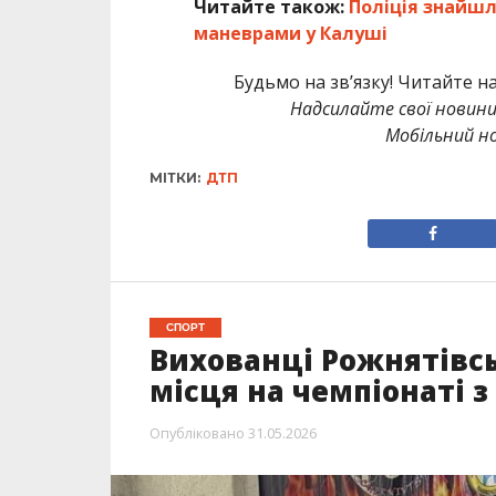
Читайте також:
Поліція знайшл
маневрами у Калуші
Будьмо на зв’язку! Читайте н
Надсилайте свої новин
Мобільний но
МІТКИ:
ДТП
СПОРТ
Вихованці Рожнятівс
місця на чемпіонаті 
Опубліковано
31.05.2026