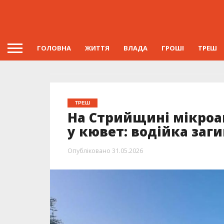
ГОЛОВНА
ЖИТТЯ
ВЛАДА
ГРОШІ
ТРЕШ
ТРЕШ
На Стрийщині мікроав
у кювет: водійка заги
Опубліковано
31.05.2026