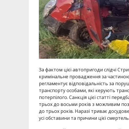
За фактом цієї автопригоди слідчі Стр
кримінальне провадження за частиною 
регламентує відповідальність за пору
транспорту особами, які керують тра
потерпілого. Санкція цієї статті перед
трьох до восьми років з можливим по
до трьох років. Наразі триває досудов
усі обставини та причини цієї смертельн