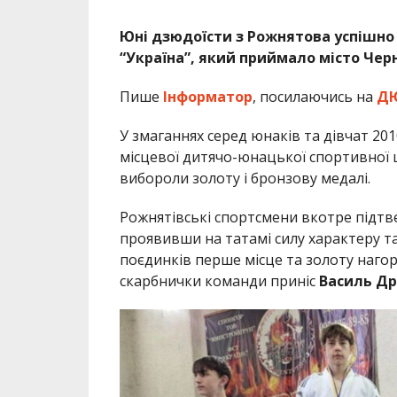
Юні дзюдоїсти з Рожнятова успішно
“Україна”, який приймало місто Черн
Пише
Інформатор
, посилаючись на
ДЮ
У змаганнях серед юнаків та дівчат 20
місцевої дитячо-юнацької спортивної 
вибороли золоту і бронзову медалі.
Рожнятівські спортсмени вкотре підтве
проявивши на татамі силу характеру т
поєдинків перше місце та золоту наг
скарбнички команди приніс
Василь Д