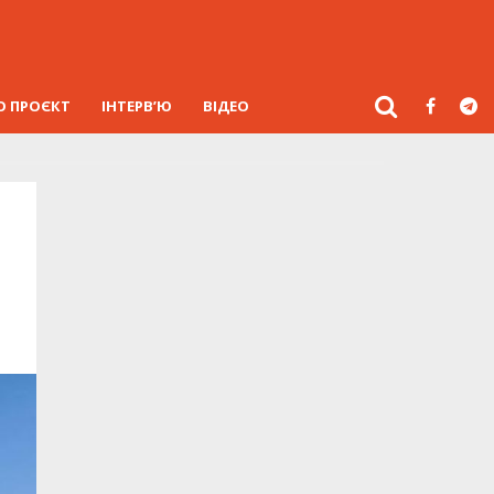
О ПРОЄКТ
ІНТЕРВ’Ю
ВІДЕО