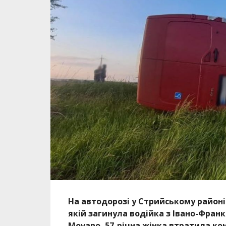
На автодорозі у Стрийському районі
якій загинула водійка з Івано-Франк
Movano, 57-річна жінка втратила ко