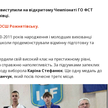
 виступили на відкритому Чемпіонаті ГО ФСТ
івці.
СШ Рожнятівську.
10-2011 років народження і молодших вихованці
школи продемонстрували відмінну підготовку та
рдили свій високий клас на престижному рівні,
а справжню наполегливість. За підсумками запеклих
ороду виборола
Каріна Стефанюк
. Ще одну медаль до
ранчук
, який посів почесне третє місце.