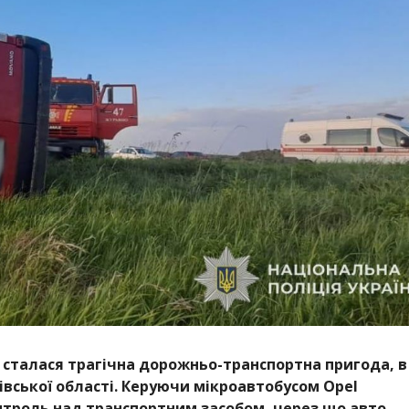
 сталася трагічна дорожньо-транспортна пригода, в
івської області. Керуючи мікроавтобусом Opel
нтроль над транспортним засобом, через що авто