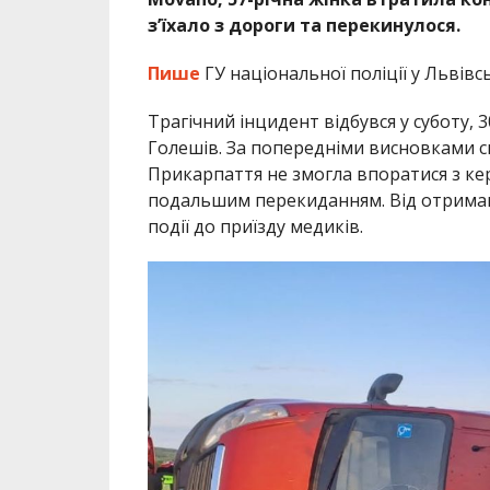
з’їхало з дороги та перекинулося.
Пише
ГУ національної поліції у Львівс
Трагічний інцидент відбувся у суботу, 
Голешів. За попередніми висновками с
Прикарпаття не змогла впоратися з кер
подальшим перекиданням. Від отриман
події до приїзду медиків.