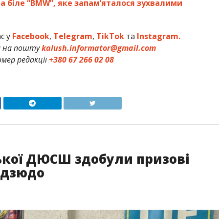
а біле “BMW”, яке запам’яталося зухвалими
ас у
Facebook
,
Telegram
,
TikTok
та
Instagram.
и на пошту
kalush.informator@gmail.com
мер редакції
+380 67 266 02 08
ької ДЮСШ здобули призові
з дзюдо