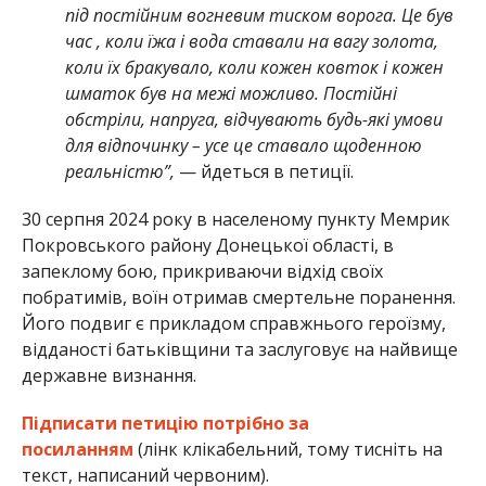
під постійним вогневим тиском ворога. Це був
час , коли їжа і вода ставали на вагу золота,
коли їх бракувало, коли кожен ковток і кожен
шматок був на межі можливо. Постійні
обстріли, напруга, відчувають будь-які умови
для відпочинку – усе це ставало щоденною
реальністю”,
— йдеться в петиції.
30 серпня 2024 року в населеному пункту Мемрик
Покровського району Донецької області, в
запеклому бою, прикриваючи відхід своїх
побратимів, воїн отримав смертельне поранення.
Його подвиг є прикладом справжнього героїзму,
відданості батьківщини та заслуговує на найвище
державне визнання.
Підписати петицію потрібно за
посиланням
(лінк клікабельний, тому тисніть на
текст, написаний червоним).