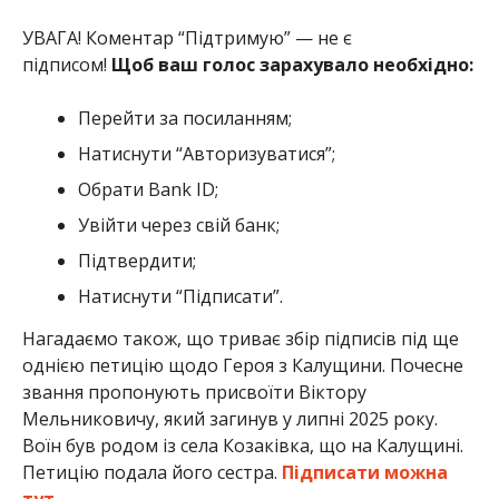
УВАГА! Коментар “Підтримую” — не є
підписом!
Щоб ваш голос зарахувало необхідно:
Перейти за посиланням;
Натиснути “Авторизуватися”;
Обрати Bank ID;
Увійти через свій банк;
Підтвердити;
Натиснути “Підписати”.
Нагадаємо також, що триває збір підписів під ще
однією петицію щодо Героя з Калущини. Почесне
звання пропонують присвоїти Віктору
Мельниковичу, який загинув у липні 2025 року.
Воїн був родом із села Козаківка, що на Калущині.
Петицію подала його сестра.
Підписати можна
тут.