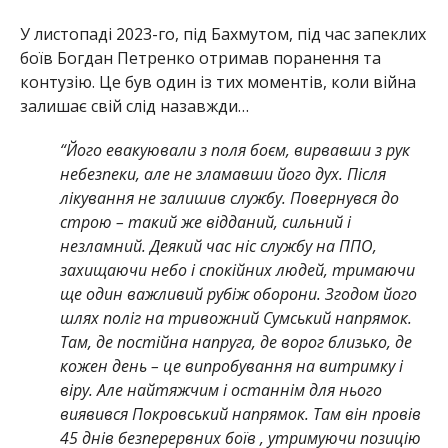
У листопаді 2023-го, під Бахмутом, під час запеклих
боїв Богдан Петренко отримав поранення та
контузію. Це був один із тих моментів, коли війна
залишає свій слід назавжди…
“Його евакуювали з поля боєм, вирвавши з рук
небезпеки, але не зламавши його дух. Після
лікування не залишив службу. Повернувся до
строю – такий же відданий, сильний і
незламний. Деякий час ніс службу на ППО,
захищаючи небо і спокійних людей, тримаючи
ще один важливий рубіж оборони. Згодом його
шлях поліг на тривожний Сумський напрямок.
Там, де постійна напруга, де ворог близько, де
кожен день – це випробування на витримку і
віру. Але найтяжчим і останнім для нього
виявився Покровський напрямок. Там він провів
45 днів безперервних боїв , утримуючи позицію