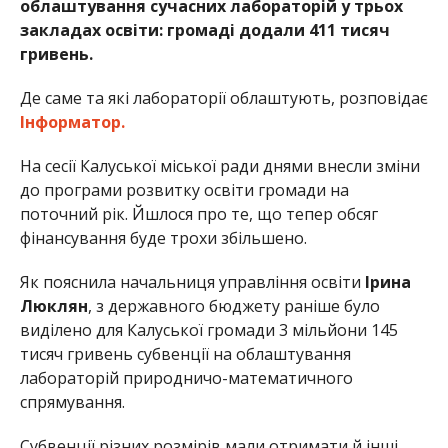
облаштування сучасних лабораторій у трьох
закладах освіти: громаді додали 411 тисяч
гривень.
Де саме та які лабораторії облаштують, розповідає
Інформатор.
На сесії Калуської міської ради днями внесли зміни
до програми розвитку освіти громади на
поточний рік. Йшлося про те, що тепер обсяг
фінансування буде трохи збільшено.
Як пояснила начальниця управління освіти
Ірина
Люклян
, з державного бюджету раніше було
виділено для Калуської громади 3 мільйони 145
тисяч гривень субвенції на облаштування
лабораторій природничо-математичного
спрямування.
Субвенції різних розмірів мали отримати й інші