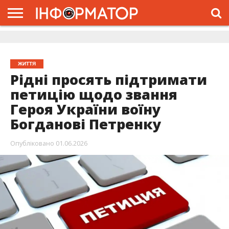
ГОЛОВНА
ЖИТТЯ
ВЛАДА
ГРОШІ
ТРЕШ
ДОЛИНА
РОЗСЛІДУВАННЯ
РЕКЛАМА
ПРО
ПРО
ІНТЕРВ’Ю
ВІДЕО
НАС
ПРОЄКТ
ЖИТТЯ
Рідні просять підтримати
петицію щодо звання
Героя України воїну
Богданові Петренку
Опубліковано
01.06.2026