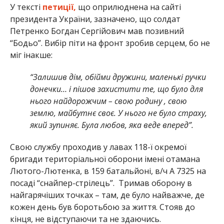
У тексті
петиції,
що оприлюднена на сайті
президента України, зазначено, що солдат
Петренко Богдан Сергійович мав позивний
“Бодьо”. Вибір піти на фронт зробив серцем, бо не
міг інакше:
“Залишив дім, обійми дружини, маленькі ручки
донечки… і пішов захистити те, що було для
нього найдорожчим – свою родину , свою
землю, майбутнє своє. У нього не було страху,
який зупиняє. Була любов, яка веде вперед”.
Свою службу проходив у лавах 118-ї окремої
бригади територіальної оборони імені отамана
Лютого-Лютенка, в 159 батальйоні, в/ч А 7325 на
посаді “снайпер-стрілець”. Тримав оборону в
найгарячіших точках – там, де було найважче, де
кожен день був боротьбою за життя. Стояв до
кінця, не відступаючи та не здаючись.