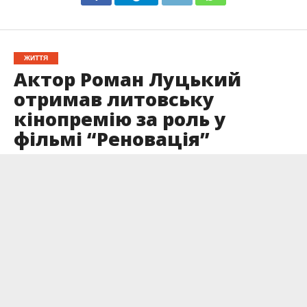
ЖИТТЯ
Актор Роман Луцький
отримав литовську
кінопремію за роль у
фільмі “Реновація”
Опубліковано
01.06.2026