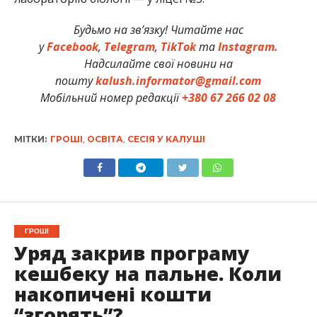
Будьмо на зв’язку! Читайте нас
у
Facebook
,
Telegram
,
TikTok
та
Instagram.
Надсилайте свої новини на
пошту
kalush.informator@gmail.com
Мобільний номер редакції
+380 67 266 02 08
МІТКИ:
ГРОШІ
,
ОСВІТА
,
СЕСІЯ У КАЛУШІ
ГРОШІ
Уряд закрив програму
кешбеку на пальне. Коли
накопичені кошти
“згорять”?