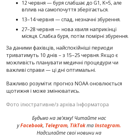
12 червня — буря слабшає до G1, K≈5, але
вплив на самопочуття зберігається.
13–14 червня — спад, незначні збурення.
27–28 червня — нова хвиля наприкінці
місяця. Слабка буря, потім помірні збурення.
За даними фахівців, найспокійніші периоди
триватимуть 10 днів – з 15–25 червня. Якщо є
можливість планувати медичні процедури чи
важливі справи — ці дні оптимальні.
Важливо розуміти: прогноз NOAA оновлюється
щотижня і може змінюватись.
Фото ілюстративне/з архіва Інформатора
Будьмо на зв’язку! Читайте нас
у
Facebook
,
Telegram
,
TikTok
та
Instagram.
Надсилайте свої новини на