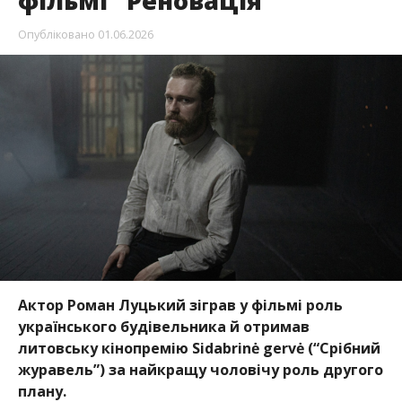
фільмі “Реновація”
Опубліковано
01.06.2026
Актор Роман Луцький зіграв у фільмі роль
українського будівельника й отримав
литовську кінопремію Sidabrinė gervė (“Срібний
журавель”) за найкращу чоловічу роль другого
плану.