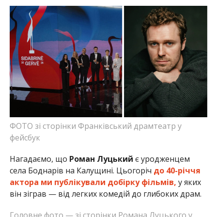
ФОТО зі сторінки Франківський драмтеатр у
фейсбук
Нагадаємо, що
Роман Луцький
є уродженцем
села Боднарів на Калущині. Цьогоріч
до 40-річчя
актора ми публікували добірку фільмів,
у яких
він зіграв — від легких комедій до глибоких драм.
Головне фото — зі сторінки Романа Луцького у