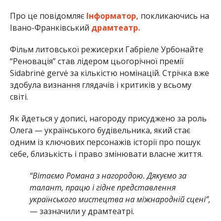
Про це повідомляє
Інформатор,
покликаючись на
Івано-Франківський
драмтеатр.
Фільм литовської режисерки Габріеле Урбонайте
“Реновація” став лідером цьогорічної премії
Sidabrinė gervė за кількістю номінацій. Стрічка вже
здобула визнання глядачів і критиків у всьому
світі.
Як йдеться у дописі, нагороду присуджено за роль
Олега — українського будівельника, який стає
одним із ключових персонажів історії про пошук
себе, близькість і право змінювати власне життя.
“Вітаємо Романа з нагородою. Дякуємо за
талант, працю і гідне представлення
українського мистецтва на міжнародній сцені”,
— зазначили у драмтеатрі.