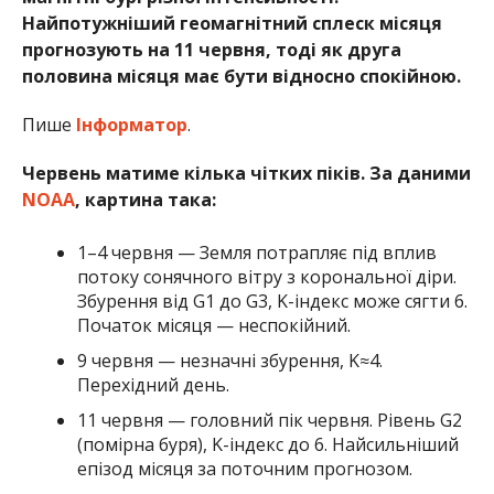
Найпотужніший геомагнітний сплеск місяця
прогнозують на 11 червня, тоді як друга
половина місяця має бути відносно спокійною.
Пише
Інформатор
.
Червень матиме кілька чітких піків. За даними
NOAA
, картина така:
1–4 червня — Земля потрапляє під вплив
потоку сонячного вітру з корональної діри.
Збурення від G1 до G3, K-індекс може сягти 6.
Початок місяця — неспокійний.
9 червня — незначні збурення, K≈4.
Перехідний день.
11 червня — головний пік червня. Рівень G2
(помірна буря), K-індекс до 6. Найсильніший
епізод місяця за поточним прогнозом.