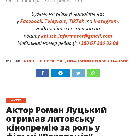
ФОТО ілюстративне/pexels.com
Будьмо на зв’язку! Читайте нас
у
Facebook
,
Telegram
,
TikTok
та
Instagram.
Надсилайте свої новини на
пошту
kalush.informator@gmail.com
Мобільний номер редакції
+380 67 266 02 08
МІТКИ:
ГРОШІ
,
КЕШБЕК
,
НАЦІОНАЛЬНИЙ КЕШБЕК
,
ПАЛЬНЕ
ЖИТТЯ
Актор Роман Луцький
отримав литовську
кінопремію за роль у