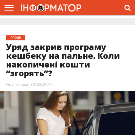
ГОЛОВНА
ЖИТТЯ
ВЛАДА
ГРОШІ
ТРЕШ
ДОЛИНА
РОЗСЛІДУВАННЯ
РЕКЛАМА
ПРО
ПРО
ІНТЕРВ’Ю
ВІДЕО
НАС
ПРОЄКТ
ГРОШІ
Уряд закрив програму
кешбеку на пальне. Коли
накопичені кошти
“згорять”?
Опубліковано
01.06.2026