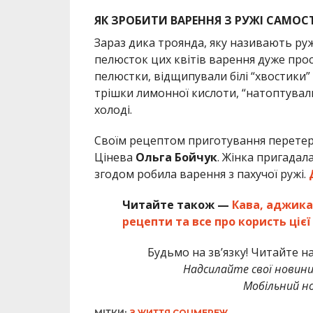
ЯК ЗРОБИТИ ВАРЕННЯ З РУЖІ САМОС
Зараз дика троянда, яку називають руж
пелюсток цих квітів варення дуже прост
пелюстки, відщипували білі “хвостики” 
трішки лимонної кислоти, “натоптувал
холоді.
Своїм рецептом приготування перетер
Цінева
Ольга Бойчук
. Жінка пригадала
згодом робила варення з пахучої ружі.
Читайте також —
Кава, аджика 
рецепти та все про користь ціє
Будьмо на зв’язку! Читайте н
Надсилайте свої новин
Мобільний но
МІТКИ:
З ЖИТТЯ СОЦМЕРЕЖ