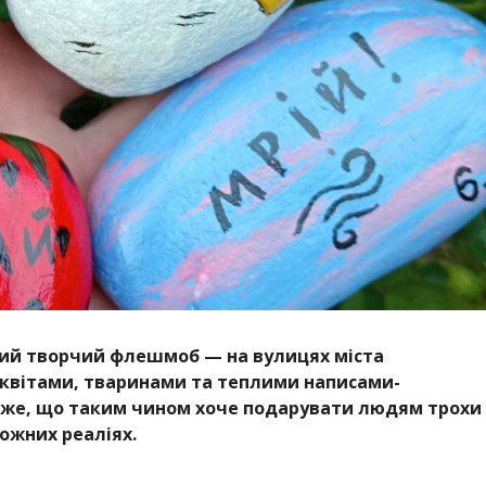
ий творчий флешмоб — на вулицях міста
 квітами, тваринами та теплими написами-
аже, що таким чином хоче подарувати людям трохи
ожних реаліях.