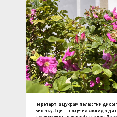
Перетерті з цукром пелюстки дикої 
випічку. І це — пахучий спогад з ди
супермаркетах доволі складно. Зар