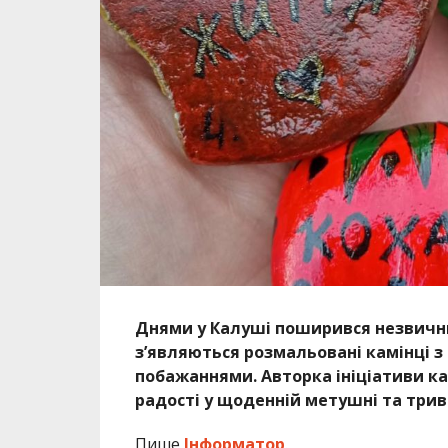
Днями у Калуші поширився незвичн
з’являються розмальовані камінці з
побажаннями. Авторка ініціативи к
радості у щоденній метушні та трив
Пише
Інформатор
.