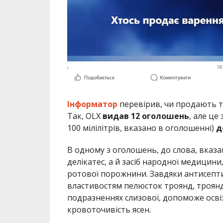
Інформатор
перевірив, чи продають т
Так, OLX
видав 12 оголошень
, але це
100 мілілітрів, вказано в оголошенні)
д
В одному з оголошень, до слова, вказ
делікатес, а й засіб народної медицин
ротової порожнини. Завдяки антисеп
властивостям пелюсток троянд, троян
подразненнях слизової, допоможе освіж
кровоточивість ясен.