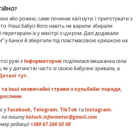
ТІЙНО?
ею або рожею, саме починає квітнути. І приготувати з
о. Наші бабусі його навіть не варили: збирали
і перетирали їх у макітрі з цукром. Далі додавали
и” у банки й зберігали під пластмасовою кришкою на
тої ружі з
Інформатором
поділилася мешканка села
, як у дитинстві часто зі своєю бабусею зривала, а
Деталі тут.
та інші незвичайні страви з кульбаби: поради,
ї рослини
ас у
Facebook
,
Telegram
,
TikTok
та
Instagram.
и на пошту
kalush.informator@gmail.com
мер редакції
+380 67 266 02 08