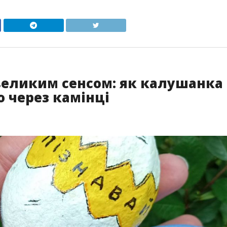
 великим сенсом: як калушанка
о через камінці