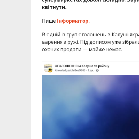
квітнути.
Пише
Інформатор.
В одній із груп оголошень в Калуші якр
варення з ружі. Під дописом уже зібра
охочих продати — майже немає.