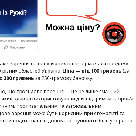
аке варення на популярних платформах для продажу.
 з різних областей України.
Ціна — від 100 гривень
(за
о 300 гривень
за 250-грамову баночку.
ано, що трояндове варення — це не лише смачний
и, який здавна використовували для підтримки здоров’я
тичним, протизапальним та загоювальним
дове варення може бути корисним при стоматиті та
ити подих і навіть допомагає зупинити біль у горлі та