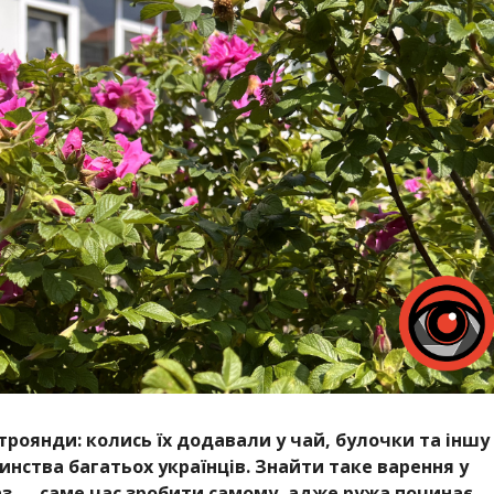
троянди: колись їх додавали у чай, булочки та іншу
тинства багатьох українців. Знайти таке варення у
аз — саме час зробити самому, адже ружа починає