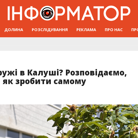
ДОЛИНА
РОЗСЛІДУВАННЯ
РЕКЛАМА
ПРО НАС
ПР
ружі в Калуші? Розповідаємо,
і як зробити самому