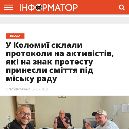
ГОЛОВНА
ЖИТТЯ
ВЛАДА
ГРОШІ
ТРЕШ
ДОЛИНА
РОЗСЛІДУВАННЯ
РЕКЛАМА
ПРО
ПРО
ІНТЕРВ’Ю
ВІДЕО
НАС
ПРОЄКТ
ВЛАДА
У Коломиї склали
протоколи на активістів,
які на знак протесту
принесли сміття під
міську раду
Опубліковано
07.07.2026