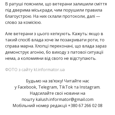
В ратуші пояснили, що ветерани залишили сміття
під дверима міськради, чим порушили правила
благоустрою. На них склали протоколи, далі —
слово за комісією.
Але ветерани з цього кепкують. Кажуть: якщо в
такий спосіб влада хоче їм позакривати роти, то
справа марна. Хлопці переконані, що влада зараз
демонструє агонію, бо виходу з патової ситуації
нема, а коломияни від свого не відступають.
ФОТО з сайту kl.informator.ua
Будьмо на зв’язку! Читайте нас
у Facebook, Telegram, TikTok та Instagram.
Надсилайте свої новини на
пошту kalush.informator@gmail.com
Мобільний номер редакції +380 67 266 02 08