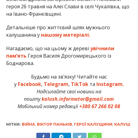
героя 26 травня на Алеї Слави в селі Чукалівка, що
на Івано-Франківщині.
Детальніше про життєвий шлях мужнього
калушанина у
нашому матеріалі.
Нагадаємо, що на цьому ж дереві
увічнили
пам’ять
Героя Василя Дрогомирецького із
Боднарова.
Будьмо на зв’язку! Читайте нас
у
Facebook
,
Telegram
,
TikTok
та
Instagram.
Надсилайте свої новини на
пошту
kalush.informator@gmail.com
Мобільний номер редакції
+380 67 266 02 08
МІТКИ:
ВІЙНА
,
ВІКТОР ПАНЬКІВ
,
ГЕРОЇ КАЛУЩИНИ
,
КАЛУШ