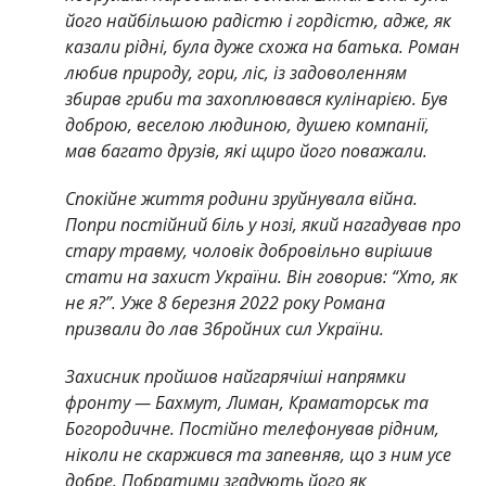
його найбільшою радістю і гордістю, адже, як
казали рідні, була дуже схожа на батька. Роман
любив природу, гори, ліс, із задоволенням
збирав гриби та захоплювався кулінарією. Був
доброю, веселою людиною, душею компанії,
мав багато друзів, які щиро його поважали.
Спокійне життя родини зруйнувала війна.
Попри постійний біль у нозі, який нагадував про
стару травму, чоловік добровільно вирішив
стати на захист України. Він говорив: “Хто, як
не я?”. Уже 8 березня 2022 року Романа
призвали до лав Збройних сил України.
Захисник пройшов найгарячіші напрямки
фронту — Бахмут, Лиман, Краматорськ та
Богородичне. Постійно телефонував рідним,
ніколи не скаржився та запевняв, що з ним усе
добре. Побратими згадують його як