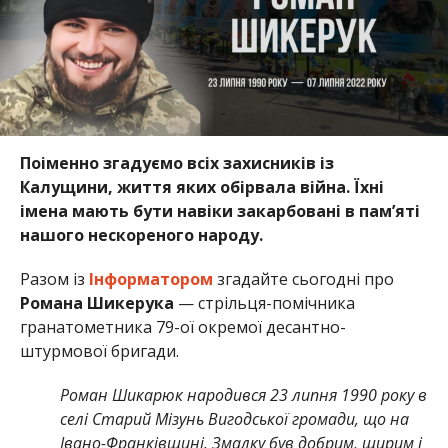
Поіменно згадуємо всіх захисників із
Калущини, життя яких обірвала війна. Їхні
імена мають бути навіки закарбовані в пам’яті
нашого нескореного народу.
Разом із
Інформатором
згадайте сьогодні про
Романа Шикерука
— стрільця-помічника
гранатометника 79-ої окремої десантно-
штурмової бригади.
Роман Шикарюк народився 23 липня 1990 року в
селі Старий Мізунь Вигодської громади, що на
Івано-Франківщині. Змалку був добрим, щирим і