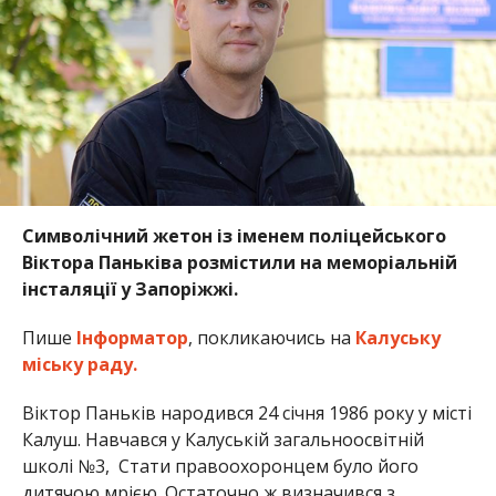
Символічний жетон із іменем поліцейського
Віктора Паньківа розмістили на меморіальній
інсталяції у Запоріжжі.
Пише
Інформатор
, покликаючись на
Калуську
міську раду.
Віктор Паньків народився 24 січня 1986 року у місті
Калуш. Навчався у Калуській загальноосвітній
школі №3, Стати правоохоронцем було його
дитячою мрією. Остаточно ж визначився з