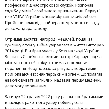
професією під час строкової служби. Розпочав
службу у міліції особливого призначення “Беркут”
при УМВС України в Івано-Франківській області.
Пройшов шлях від снайпера штурмового взводу
до командира взводу.
Отримав десятки нагород, медалей, подяк за
сумлінну службу. Війна увірвалася в життя Віктора у
2014 році. Він брав участь у боях на сході України.
Звільняв Слов’янськ, вижив на горі Карачун під час
мінометного обстрілу, отримав осколкове
поранення. Неодноразово рятував побратимів,
прикриваючи їх снайперським вогнем. Допомагав
евакуйовувати загиблих, надавав першу медичну
допомогу пораненим.
Загинув 22 травня 2022 року разом з побратимами
внаслідок ракетного удару поблизу села
Вільноандріївка Запорізької області. Поховали