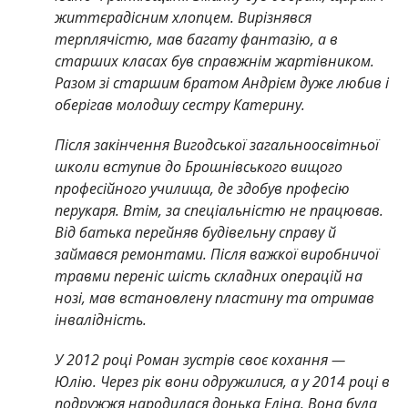
життєрадісним хлопцем. Вирізнявся
терплячістю, мав багату фантазію, а в
старших класах був справжнім жартівником.
Разом зі старшим братом Андрієм дуже любив і
оберігав молодшу сестру Катерину.
Після закінчення Вигодської загальноосвітньої
школи вступив до Брошнівського вищого
професійного училища, де здобув професію
перукаря. Втім, за спеціальністю не працював.
Від батька перейняв будівельну справу й
займався ремонтами. Після важкої виробничої
травми переніс шість складних операцій на
нозі, мав встановлену пластину та отримав
інвалідність.
У 2012 році Роман зустрів своє кохання —
Юлію. Через рік вони одружилися, а у 2014 році в
подружжя народилася донька Еліна. Вона була