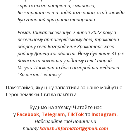
справжнього патріота, сміливого,
безстрашного та надійного воїна, який завжди
був готовий прикрити товаришів.
Роман Шикарюк загинув 7 липня 2022 року в
пекельному артилерійському бою, тримаючи
оборону села Богородичне Краматорського
району Донецької області. Йому був лише 31 рік.
Захисника поховали у рідному селі Старий
Мізунь. Посмертно його нагородили медаллю
“За честь і звитягу”.
Памʼятаймо, яку ціну заплатили за наше майбутнє
Герої-земляки. Світла пам’ять!
Будьмо на зв’язку! Читайте нас
у
Facebook
,
Telegram
,
TikTok
та
Instagram.
Надсилайте свої новини на
пошту
kalush.informator@gmail.com