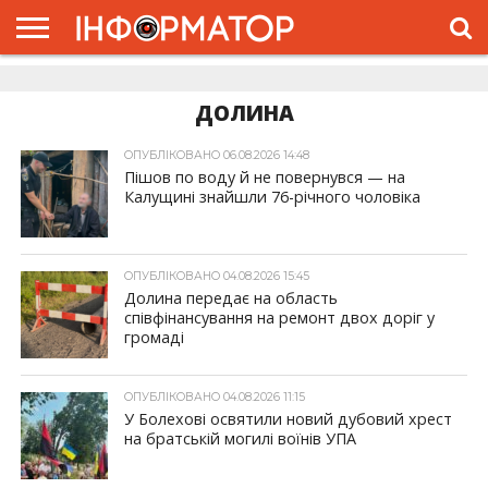
ГОЛОВНА
ЖИТТЯ
ВЛАДА
ГРОШІ
ТРЕШ
ДОЛИНА
РОЗСЛІДУВАННЯ
РЕКЛАМА
ПРО
ПРО
ІНТЕРВ’Ю
ВІДЕО
НАС
ПРОЄКТ
ДОЛИНА
ОПУБЛІКОВАНО 06.08.2026 14:48
Пішов по воду й не повернувся — на
Калущині знайшли 76-річного чоловіка
ОПУБЛІКОВАНО 04.08.2026 15:45
Долина передає на область
співфінансування на ремонт двох доріг у
громаді
ОПУБЛІКОВАНО 04.08.2026 11:15
У Болехові освятили новий дубовий хрест
на братській могилі воїнів УПА