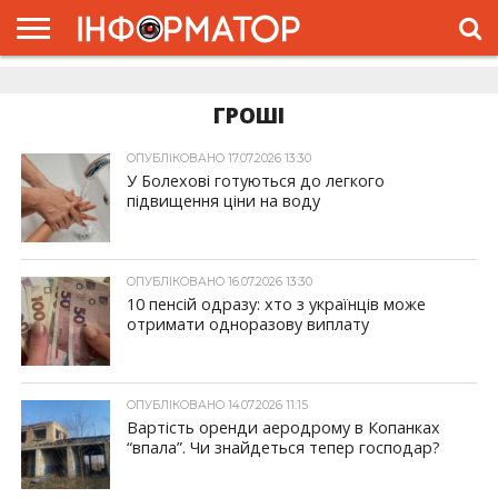
ГОЛОВНА
ЖИТТЯ
ВЛАДА
ГРОШІ
ТРЕШ
ДОЛИНА
РОЗСЛІДУВАННЯ
РЕКЛАМА
ПРО
ПРО
ІНТЕРВ’Ю
ВІДЕО
НАС
ПРОЄКТ
ГРОШІ
ОПУБЛІКОВАНО 17.07.2026 13:30
У Болехові готуються до легкого
підвищення ціни на воду
ОПУБЛІКОВАНО 16.07.2026 13:30
10 пенсій одразу: хто з українців може
отримати одноразову виплату
ОПУБЛІКОВАНО 14.07.2026 11:15
Вартість оренди аеродрому в Копанках
“впала”. Чи знайдеться тепер господар?