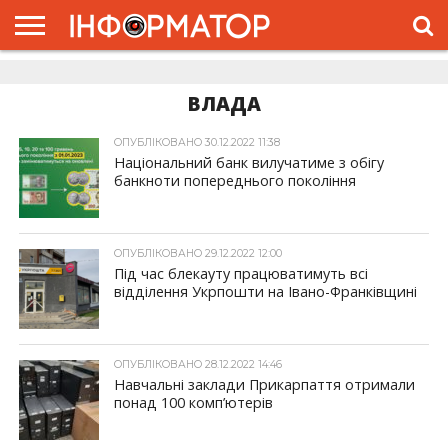
ГОЛОВНА
ЖИТТЯ
ВЛАДА
ГРОШІ
ТРЕШ
ДОЛИНА
РОЗСЛІДУВАННЯ
РЕКЛАМА
ПРО
ПРО
ІНТЕРВ’Ю
ВІДЕО
НАС
ПРОЄКТ
ВЛАДА
ОПУБЛІКОВАНО 30.12.2022 11:38
Національний банк вилучатиме з обігу
банкноти попереднього покоління
ОПУБЛІКОВАНО 29.12.2022 12:00
Під час блекауту працюватимуть всі
відділення Укрпошти на Івано-Франківщині
ОПУБЛІКОВАНО 28.12.2022 14:46
Навчальні заклади Прикарпаття отримали
понад 100 комп’ютерів