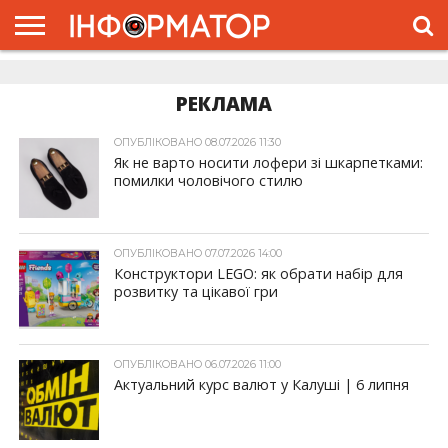
ГОЛОВНА
ЖИТТЯ
ВЛАДА
ГРОШІ
ТРЕШ
ДОЛИНА
РОЗСЛІДУВАННЯ
РЕКЛАМА
ПРО
ПРО
ІНТЕРВ’Ю
ВІДЕО
НАС
ПРОЄКТ
РЕКЛАМА
ОПУБЛІКОВАНО 08.07.2026 11:30
Як не варто носити лофери зі шкарпетками:
помилки чоловічого стилю
ОПУБЛІКОВАНО 07.07.2026 14:00
Конструктори LEGO: як обрати набір для
розвитку та цікавої гри
ОПУБЛІКОВАНО 06.07.2026 11:00
Актуальний курс валют у Калуші | 6 липня