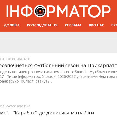
ДОЛИНА
РОЗСЛІДУВАННЯ
РЕКЛАМА
ПРО НАС
ПР
АНО 08.08.2026 17:00
розпочнеться футбольний сезон на Прикарпатт
а день повинен розпочатися чемпіонат області з футболу сезон
27. Пише Інформатор. У сезоні 2026/2027 учасниками Чемпіона
анківської області стануть...
АНО 06.08.2026 15:45
мо” – “Карабах”: де дивитися матч Ліги