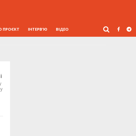
О ПРОЄКТ
ІНТЕРВ’Ю
ВІДЕО
і
у
ту