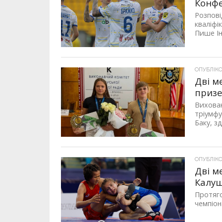
Конф
Розпові
кваліфі
Пише Ін
ОПУБЛІКОВ
Дві м
призе
Вихова
тріумфу
Баку, з
ОПУБЛІКОВ
Дві м
Калу
Протяго
чемпіон