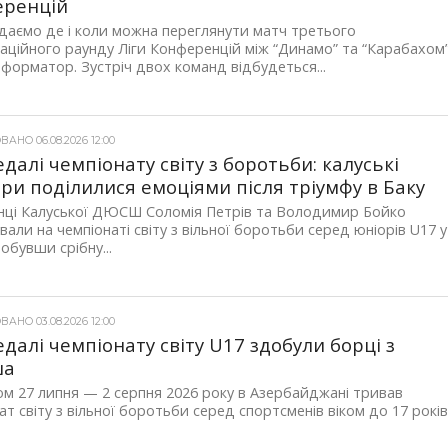
еренцій
даємо де і коли можна переглянути матч третього
каційного раунду Ліги Конференцій між “Динамо” та “Карабахом
форматор. Зустріч двох команд відбудеться...
АНО 06.08.2026 12:00
едалі чемпіонату світу з боротьби: калуські
ри поділилися емоціями після тріумфу в Баку
нці Калуської ДЮСШ Соломія Петрів та Володимир Бойко
вали на чемпіонаті світу з вільної боротьби серед юніорів U17 у
добувши срібну...
АНО 03.08.2026 12:00
едалі чемпіонату світу U17 здобули борці з
ша
м 27 липня — 2 серпня 2026 року в Азербайджані тривав
ат світу з вільної боротьби серед спортсменів віком до 17 років.