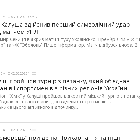
АНО 03.08.2026 09:45
з Калуша здійснив перший символічний удар
д матчем УПЛ
ир Сениця відкрив матч 1 туру Української Премʼєр Ліги між Ф
тр” та ФК “Оболонь” Пише Інформатор. Матч відбувся вчора, 2
.
АНО 02.08.2026 14:00
уші пройшов турнір з петанку, який об’єднав
анів і спортсменів з різних регіонів України
іоні “Хімік” у Калуші пройшов відкритий міський турнір з петанку
’єднав ветеранів війни, досвідчених спортсменів та
ників цього активного відпочинку...
АНО 02.08.2026 13:00
оморець” приїде на Прикарпаття та інші