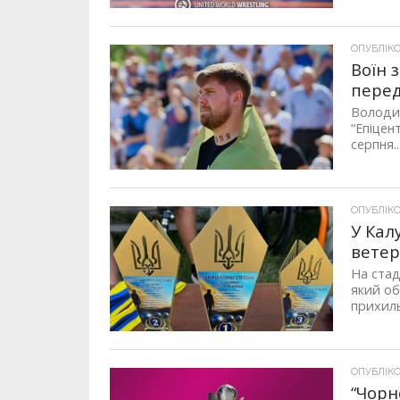
ОПУБЛІКОВ
Воїн 
пере
Володим
“Епіцен
серпня..
ОПУБЛІКОВ
У Кал
ветер
На стад
який об
прихиль
ОПУБЛІКОВ
“Чорн