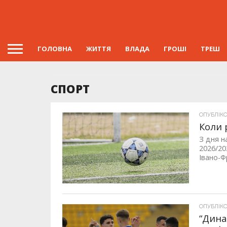
ГОЛОВНА
ЖИТТЯ
ВЛАДА
ГРОШІ
ТРЕШ
СПОРТ
ОПУБЛІКОВ
Коли 
З дня н
2026/20
Івано-Фр
ОПУБЛІКОВ
“Дина