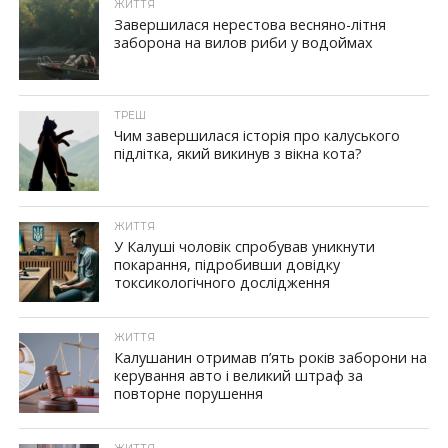
ЖИТТЯ
Завершилася нерестова весняно-літня
заборона на вилов риби у водоймах
ТРЕШ
Чим завершилася історія про калуського
підлітка, який викинув з вікна кота?
ЖИТТЯ
У Калуші чоловік спробував уникнути
покарання, підробивши довідку
токсикологічного дослідження
ЖИТТЯ
Калушанин отримав п’ять років заборони на
керування авто і великий штраф за
повторне порушення