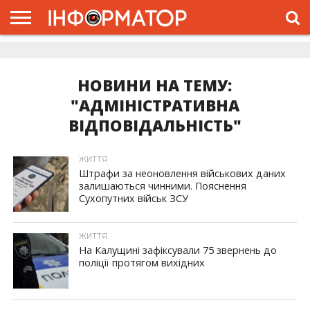
ГОЛОВНА
ЖИТТЯ
ВЛАДА
ГРОШІ
ТРЕШ
ДОЛИНА
РОЗСЛІДУВАННЯ
РЕКЛАМА
ПРО
ПРО
ІНТЕРВ’Ю
ВІДЕО
НАС
ПРОЄКТ
НОВИНИ НА ТЕМУ:
"АДМІНІСТРАТИВНА
ВІДПОВІДАЛЬНІСТЬ"
ЖИТТЯ
Штрафи за неоновлення військових даних
залишаються чинними. Пояснення
Сухопутних військ ЗСУ
ЖИТТЯ
На Калущині зафіксували 75 звернень до
поліції протягом вихідних