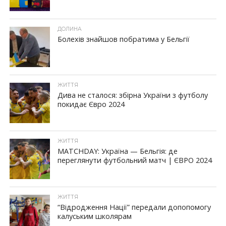
ДОЛИНА
Болехів знайшов побратима у Бельгії
ЖИТТЯ
Дива не сталося: збірна України з футболу
покидає Євро 2024
ЖИТТЯ
MATCHDAY: Україна — Бельгія: де
переглянути футбольний матч | ЄВРО 2024
ЖИТТЯ
“Відродження Нації” передали допопомогу
калуським школярам