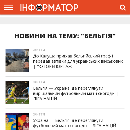
ГОЛОВНА
ЖИТТЯ
ВЛАДА
ГРОШІ
ТРЕШ
ДОЛИНА
РОЗСЛІДУВАННЯ
РЕКЛАМА
ПРО
ПРО
ІНТЕРВ’Ю
ВІДЕО
НАС
ПРОЄКТ
НОВИНИ НА ТЕМУ: "БЕЛЬГІЯ"
ЖИТТЯ
До Калуша приїхав бельгійський граф і
передав автівки для українських військових
| ФОТОРЕПОРТАЖ
ЖИТТЯ
Бельгія — Україна: де переглянути
вирішальний футбольний матч сьогодні |
ЛІГА НАЦІЙ
ЖИТТЯ
Україна — Бельгія: де переглянути
футбольний матч сьогодні | ЛІГА НАЦІЙ