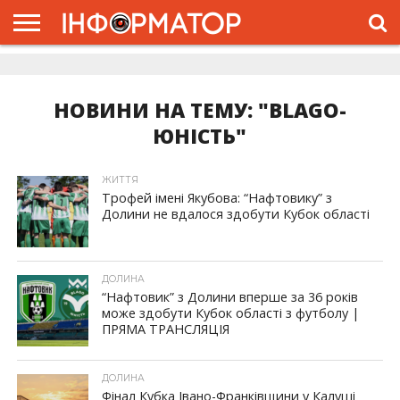
ГОЛОВНА
ЖИТТЯ
ВЛАДА
ГРОШІ
ТРЕШ
ДОЛИНА
РОЗСЛІДУВАННЯ
РЕКЛАМА
ПРО
ПРО
ІНТЕРВ’Ю
ВІДЕО
НАС
ПРОЄКТ
НОВИНИ НА ТЕМУ: "BLAGO-
ЮНІСТЬ"
ЖИТТЯ
Трофей імені Якубова: “Нафтовику” з
Долини не вдалося здобути Кубок області
ДОЛИНА
“Нафтовик” з Долини вперше за 36 років
може здобути Кубок області з футболу |
ПРЯМА ТРАНСЛЯЦІЯ
ДОЛИНА
Фінал Кубка Івано-Франківщини у Калуші