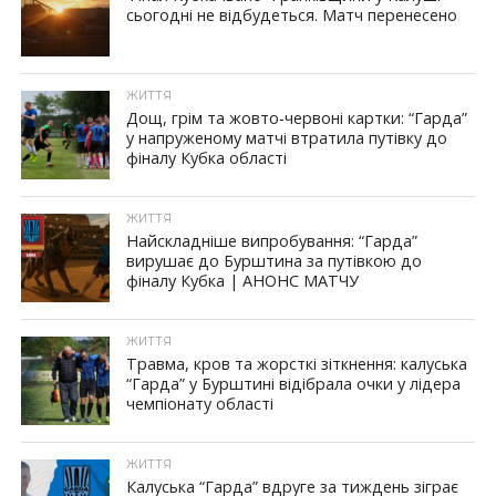
сьогодні не відбудеться. Матч перенесено
ЖИТТЯ
Дощ, грім та жовто-червоні картки: “Гарда”
у напруженому матчі втратила путівку до
фіналу Кубка області
ЖИТТЯ
Найскладніше випробування: “Гарда”
вирушає до Бурштина за путівкою до
фіналу Кубка | АНОНС МАТЧУ
ЖИТТЯ
Травма, кров та жорсткі зіткнення: калуська
“Гарда” у Бурштині відібрала очки у лідера
чемпіонату області
ЖИТТЯ
Калуська “Гарда” вдруге за тиждень зіграє