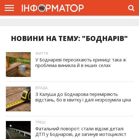
ГОЛОВНА
ЖИТТЯ
ВЛАДА
ГРОШІ
ТРЕШ
ДОЛИНА
РОЗСЛІДУВАННЯ
РЕКЛАМА
ПРО
ПРО
ІНТЕРВ’Ю
ВІДЕО
НАС
ПРОЄКТ
НОВИНИ НА ТЕМУ: "БОДНАРІВ"
ЖИТТЯ
У Боднареві пересихають криниці: така ж
проблема виникла й в інших селах
ВЛАДА
З Калуша до Боднарова переміряють
відстань, бо в квитку і далі незрозуміла ціна
ТРЕШ
Фатальний поворот: стали відомі деталі
ДТП у Боднарові, де загинув мотоцикліст