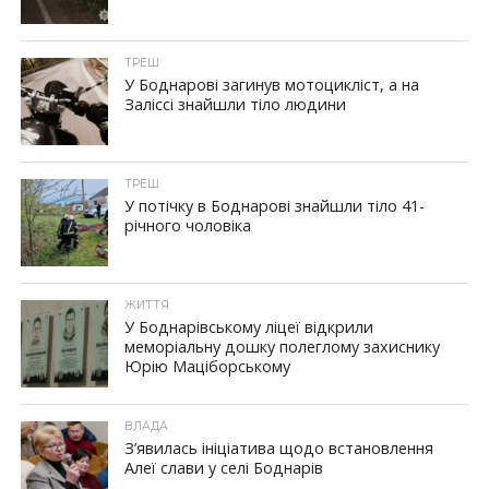
ТРЕШ
У Боднарові загинув мотоцикліст, а на
Заліссі знайшли тіло людини
ТРЕШ
У потічку в Боднарові знайшли тіло 41-
річного чоловіка
ЖИТТЯ
У Боднарівському ліцеї відкрили
меморіальну дошку полеглому захиснику
Юрію Маціборському
ВЛАДА
З’явилась ініціатива щодо встановлення
Алеї слави у селі Боднарів