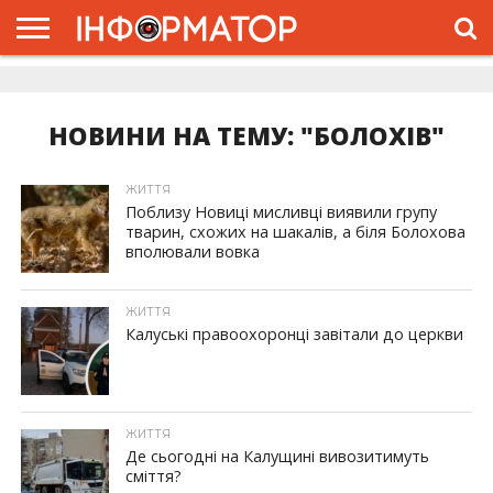
ГОЛОВНА
ЖИТТЯ
ВЛАДА
ГРОШІ
ТРЕШ
ДОЛИНА
РОЗСЛІДУВАННЯ
РЕКЛАМА
ПРО
ПРО
ІНТЕРВ’Ю
ВІДЕО
НАС
ПРОЄКТ
НОВИНИ НА ТЕМУ: "БОЛОХІВ"
ЖИТТЯ
Поблизу Новиці мисливці виявили групу
тварин, схожих на шакалів, а біля Болохова
вполювали вовка
ЖИТТЯ
Калуські правоохоронці завітали до церкви
ЖИТТЯ
Де сьогодні на Калущині вивозитимуть
сміття?