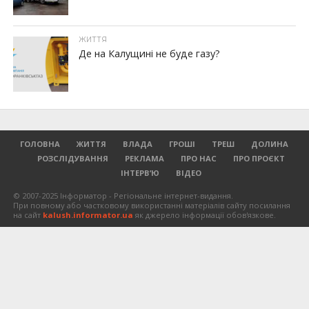
ЖИТТЯ
Де на Калущині не буде газу?
ГОЛОВНА
ЖИТТЯ
ВЛАДА
ГРОШІ
ТРЕШ
ДОЛИНА
РОЗСЛІДУВАННЯ
РЕКЛАМА
ПРО НАС
ПРО ПРОЄКТ
ІНТЕРВ’Ю
ВІДЕО
© 2007-2025 Інформатор - Регіональне інтернет-видання.
При повному або частковому використанні матеріалів сайту посилання
на сайт
kalush.informator.ua
як джерело інформації обов'язкове.