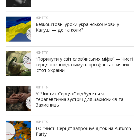
ЖИТТЯ
Безкоштовні уроки української мови у
Калуші — де та коли?
ЖИТТЯ
“Поринути у світ слов’янських міфів” — Чисті
серця розповідатимуть про фантастичних
істот України
ЖИТТЯ
У “Чистих Серцях” відбудеться
терапевтична зустріч для Захисників та
Захисниць
ЖИТТЯ
ГО “Чисті Серця” запрошує діток на Autumn
Party