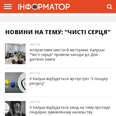
ГОЛОВНА
ЖИТТЯ
ВЛАДА
ГРОШІ
ТРЕШ
ДОЛИНА
РОЗСЛІДУВАННЯ
РЕКЛАМА
ПРО
ПРО
ІНТЕРВ’Ю
ВІДЕО
НАС
ПРОЄКТ
НОВИНИ НА ТЕМУ: "ЧИСТІ СЕРЦЯ"
ЖИТТЯ
Інтерактивні квести й вікторини. Калуські
“Чисті серця” провели заходи до Дня
дитячої книги
ЖИТТЯ
У Калуші відбудеться артзустріч “У пошуку
ресурсу”
ЖИТТЯ
У Калуші відбудеться захід на тему протидії
гендерно зумовленому насильству