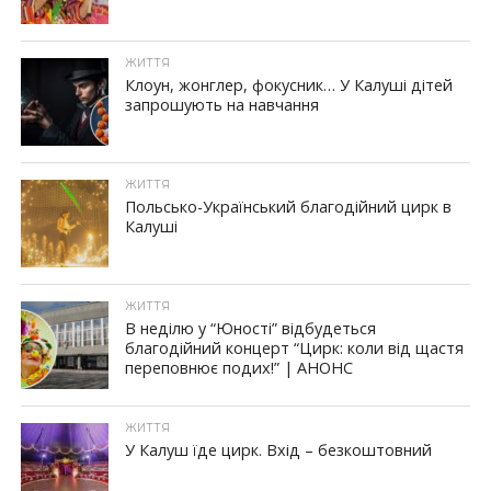
ЖИТТЯ
Клоун, жонглер, фокусник… У Калуші дітей
запрошують на навчання
ЖИТТЯ
Польсько-Український благодійний цирк в
Калуші
ЖИТТЯ
В неділю у “Юності” відбудеться
благодійний концерт “Цирк: коли від щастя
переповнює подих!” | АНОНС
ЖИТТЯ
У Калуш їде цирк. Вхід – безкоштовний