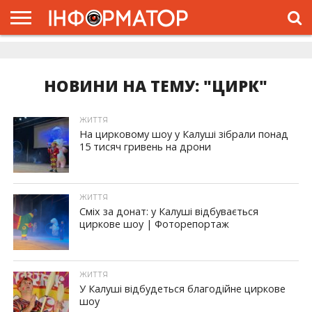
ГОЛОВНА
ЖИТТЯ
ВЛАДА
ГРОШІ
ТРЕШ
ДОЛИНА
РОЗСЛІДУВАННЯ
РЕКЛАМА
ПРО
ПРО
ІНТЕРВ’Ю
ВІДЕО
НАС
ПРОЄКТ
НОВИНИ НА ТЕМУ: "ЦИРК"
ЖИТТЯ
На цирковому шоу у Калуші зібрали понад
15 тисяч гривень на дрони
ЖИТТЯ
Сміх за донат: у Калуші відбувається
циркове шоу | Фоторепортаж
ЖИТТЯ
У Калуші відбудеться благодійне циркове
шоу