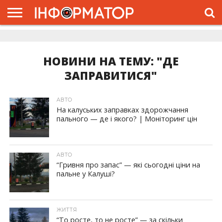
ГОЛОВНА
ЖИТТЯ
ВЛАДА
ГРОШІ
ТРЕШ
ДОЛИНА
РОЗСЛІДУВАННЯ
РЕКЛАМА
ПРО
ПРО
ІНТЕРВ’Ю
ВІДЕО
НАС
ПРОЄКТ
НОВИНИ НА ТЕМУ: "ДЕ
ЗАПРАВИТИСЯ"
АВТО
На калуських заправках здорожчання
пального — де і якого? | Моніторинг цін
АВТО
“Гривня про запас” — які сьогодні ціни на
пальне у Калуші?
ЖИТТЯ
“То росте, то не росте” — за скільки