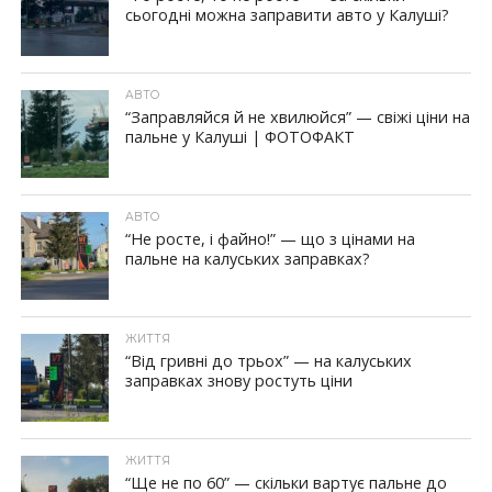
сьогодні можна заправити авто у Калуші?
АВТО
“Заправляйся й не хвилюйся” — свіжі ціни на
пальне у Калуші | ФОТОФАКТ
АВТО
“Не росте, і файно!” — що з цінами на
пальне на калуських заправках?
ЖИТТЯ
“Від гривні до трьох” — на калуських
заправках знову ростуть ціни
ЖИТТЯ
“Ще не по 60” — скільки вартує пальне до