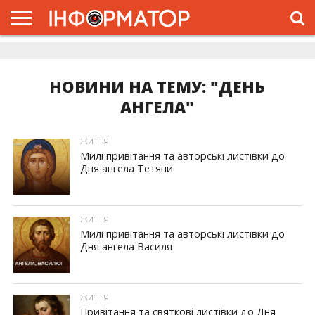
ГОЛОВНА
ЖИТТЯ
ВЛАДА
ГРОШІ
ТРЕШ
ДОЛИНА
РОЗСЛІДУВАННЯ
РЕКЛАМА
ПРО
ПРО
ІНТЕРВ’Ю
ВІДЕО
НАС
ПРОЄКТ
НОВИНИ НА ТЕМУ: "ДЕНЬ
АНГЕЛА"
ЖИТТЯ
Милі привітання та авторські листівки до
Дня ангела Тетяни
ЖИТТЯ
Милі привітання та авторські листівки до
Дня ангела Василя
ЖИТТЯ
Привітання та святкові листівки до Дня