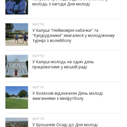
молодь з нагоди Дня молоді
ЖИТТЯ
У Калуші “Неймовірні кабачки” та
“Кукурудзники” змагалися у молодіжному
турнірі з волейболу
ЖИТТЯ
У Калуші молодь на один день
працюватиме у міській раді
ЖИТТЯ
У Болехові відзначили День молоді
змаганнями з мініфутболу
ЖИТТЯ
У Брошневі-Осаді до Дня молоді