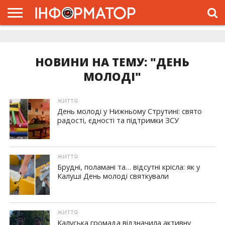
ГОЛОВНА
ЖИТТЯ
ВЛАДА
ГРОШІ
ТРЕШ
ДОЛИНА
РОЗСЛІДУВАННЯ
РЕКЛАМА
ПРО
ПРО
ІНТЕРВ’Ю
ВІДЕО
НАС
ПРОЄКТ
НОВИНИ НА ТЕМУ: "ДЕНЬ
МОЛОДІ"
ЖИТТЯ
День молоді у Нижньому Струтині: свято
радості, єдності та підтримки ЗСУ
ЖИТТЯ
Брудні, поламані та… відсутні крісла: як у
Калуші День молоді святкували
ЖИТТЯ
Калуська громада відзначила активну