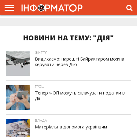
ГОЛОВНА
ЖИТТЯ
ВЛАДА
ГРОШІ
ТРЕШ
ДОЛИНА
РОЗСЛІДУВАННЯ
РЕКЛАМА
ПРО
ПРО
ІНТЕРВ’Ю
ВІДЕО
НАС
ПРОЄКТ
НОВИНИ НА ТЕМУ: "ДІЯ"
ЖИТТЯ
Видихаємо: нарешті Байрактаром можна
керувати через Дію
ГРОШІ
Тепер ФОП можуть сплачувати податки в
Дії
ВЛАДА
Матеріальна допомога українцям