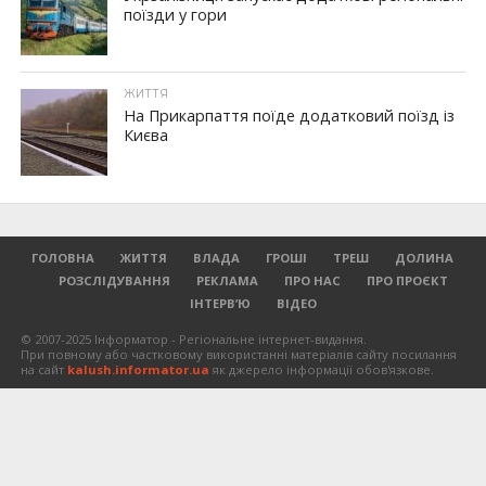
поїзди у гори
ЖИТТЯ
На Прикарпаття поїде додатковий поїзд із
Києва
ГОЛОВНА
ЖИТТЯ
ВЛАДА
ГРОШІ
ТРЕШ
ДОЛИНА
РОЗСЛІДУВАННЯ
РЕКЛАМА
ПРО НАС
ПРО ПРОЄКТ
ІНТЕРВ’Ю
ВІДЕО
© 2007-2025 Інформатор - Регіональне інтернет-видання.
При повному або частковому використанні матеріалів сайту посилання
на сайт
kalush.informator.ua
як джерело інформації обов'язкове.