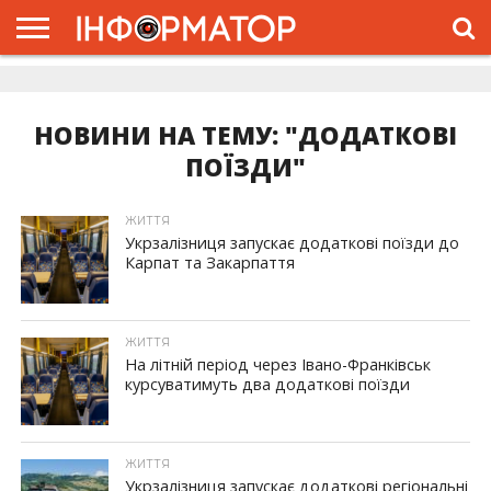
ГОЛОВНА
ЖИТТЯ
ВЛАДА
ГРОШІ
ТРЕШ
ДОЛИНА
РОЗСЛІДУВАННЯ
РЕКЛАМА
ПРО
ПРО
ІНТЕРВ’Ю
ВІДЕО
НАС
ПРОЄКТ
НОВИНИ НА ТЕМУ: "ДОДАТКОВІ
ПОЇЗДИ"
ЖИТТЯ
Укрзалізниця запускає додаткові поїзди до
Карпат та Закарпаття
ЖИТТЯ
На літній період через Івано-Франківськ
курсуватимуть два додаткові поїзди
ЖИТТЯ
Укрзалізниця запускає додаткові регіональні