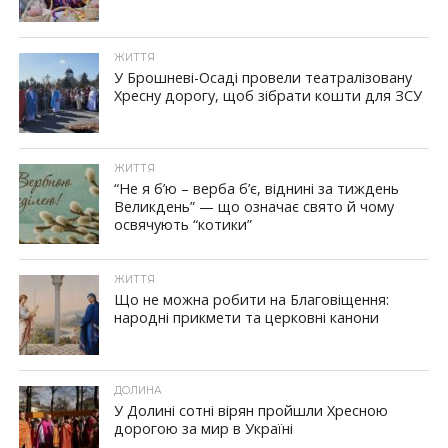
ЖИТТЯ
У Брошневі-Осаді провели театралізовану
Хресну дорогу, щоб зібрати кошти для ЗСУ
ЖИТТЯ
“Не я б’ю – верба б’є, віднині за тиждень
Великдень” — що означає свято й чому
освячують “котики”
ЖИТТЯ
Що не можна робити на Благовіщення:
народні прикмети та церковні канони
ДОЛИНА
У Долині сотні вірян пройшли Хресною
дорогою за мир в Україні