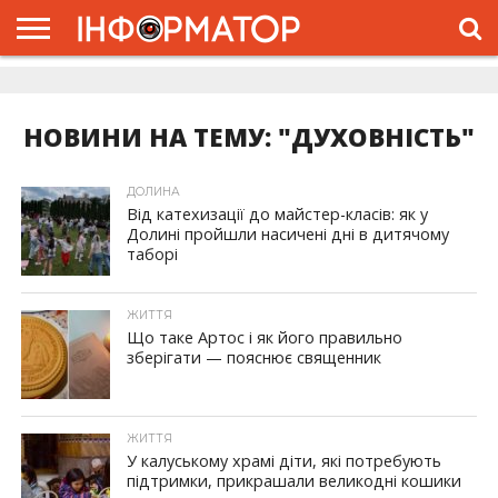
ГОЛОВНА
ЖИТТЯ
ВЛАДА
ГРОШІ
ТРЕШ
ДОЛИНА
РОЗСЛІДУВАННЯ
РЕКЛАМА
ПРО
ПРО
ІНТЕРВ’Ю
ВІДЕО
НАС
ПРОЄКТ
НОВИНИ НА ТЕМУ: "ДУХОВНІСТЬ"
ДОЛИНА
Від катехизації до майстер-класів: як у
Долині пройшли насичені дні в дитячому
таборі
ЖИТТЯ
Що таке Артос і як його правильно
зберігати — пояснює священник
ЖИТТЯ
У калуському храмі діти, які потребують
підтримки, прикрашали великодні кошики