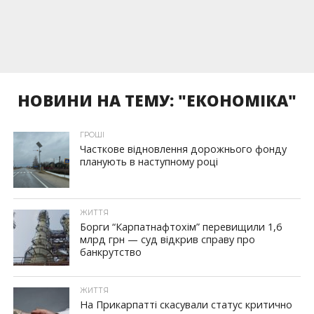
НОВИНИ НА ТЕМУ: "ЕКОНОМІКА"
ГРОШІ
Часткове відновлення дорожнього фонду
планують в наступному році
ЖИТТЯ
Борги “Карпатнафтохім” перевищили 1,6
млрд грн — суд відкрив справу про
банкрутство
ЖИТТЯ
На Прикарпатті скасували статус критично