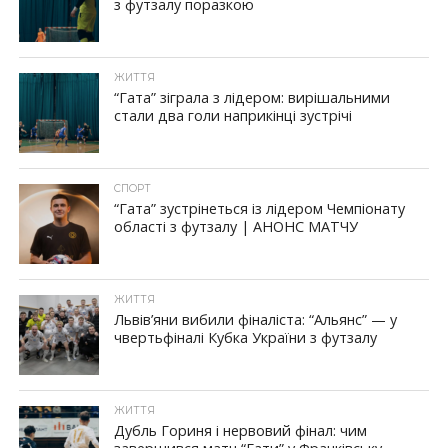
з футзалу поразкою
ЖИТТЯ
“Гата” зіграла з лідером: вирішальними
стали два голи наприкінці зустрічі
СПОРТ
“Гата” зустрінеться із лідером Чемпіонату
області з футзалу | АНОНС МАТЧУ
ЖИТТЯ
Львів’яни вибили фіналіста: “Альянс” — у
чвертьфіналі Кубка України з футзалу
ЖИТТЯ
Дубль Гориня і нервовий фінал: чим