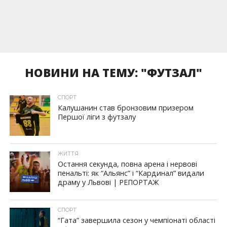
НОВИНИ НА ТЕМУ: "ФУТЗАЛ"
СПОРТ
Калушанин став бронзовим призером
Першої ліги з футзалу
ЖИТТЯ
Остання секунда, повна арена і нервові
пенальті: як “Альянс” і “Кардинал” видали
драму у Львові | РЕПОРТАЖ
СПОРТ
“Гата” завершила сезон у чемпіонаті області