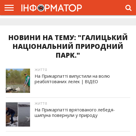
ГОЛОВНА
ЖИТТЯ
ВЛАДА
ГРОШІ
ТРЕШ
ДОЛИНА
РОЗСЛІДУВАННЯ
РЕКЛАМА
ПРО
ПРО
ІНТЕРВ’Ю
ВІДЕО
НАС
ПРОЄКТ
НОВИНИ НА ТЕМУ: "ГАЛИЦЬКИЙ
НАЦІОНАЛЬНИЙ ПРИРОДНИЙ
ПАРК."
ЖИТТЯ
На Прикарпатті випустили на волю
реабілітованих лелек | ВІДЕО
ЖИТТЯ
На Прикарпатті врятованого лебедя-
шипуна повернули у природу