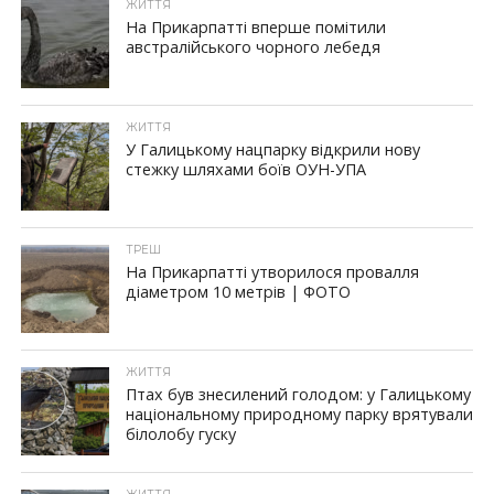
ЖИТТЯ
На Прикарпатті вперше помітили
австралійського чорного лебедя
ЖИТТЯ
У Галицькому нацпарку відкрили нову
стежку шляхами боїв ОУН-УПА
ТРЕШ
На Прикарпатті утворилося провалля
діаметром 10 метрів | ФОТО
ЖИТТЯ
Птах був знесилений голодом: у Галицькому
національному природному парку врятували
білолобу гуску