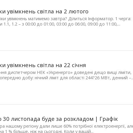
ки увімкнень світла на 2 лютого
фіки увімкнень матимемо завтра? Ділиться Інформатор. 1 черга:
 1.1, 1.2 – з 00:00 до 01:00, 03:00 до 06:00, 09:00 до 11:00,...
ки увімкнень світла на 22 січня
ічня диспетчером НЕК «Укренерго» доведені дещо вищі ліміти,
попередню добу: нічний ліміт для області 244?26 МВт, денний –..
о 30 листопада буде за розкладом | Графік
ра нашому регіону дали лише 60% потрібної електроенергії, ал
а 1 % більше, ніж на сьогодні. Коли у вашій...