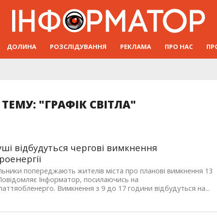
ДОЛИНА
РОЗСЛІДУВАННЯ
РЕКЛАМА
ПРО НАС
ПР
ТЕМУ: "ГРАФІК СВІТЛА"
уші відбудуться чергові вимкнення
роенергії
ьники попереджають жителів міста про планові вимкнення 13
 Повідомляє Інформатор, посилаючись на
аттяобленерго. Вимкнення з 9 до 17 години відбудуться на...