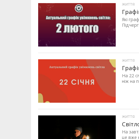
ЖИТТЯ
Графі
Які гра
Підчерги
ЖИТТЯ
Графі
На 22 с
ніж на 
ЖИТТЯ
Світл
На завт
це вже н