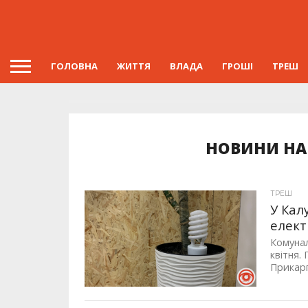
ГОЛОВНА
ЖИТТЯ
ВЛАДА
ГРОШІ
ТРЕШ
НОВИНИ НА 
ТРЕШ
У Кал
елект
Комунал
квітня.
Прикарп