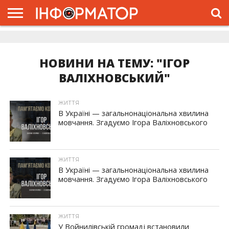
ГОЛОВНА
ЖИТТЯ
ВЛАДА
ГРОШІ
ТРЕШ
ДОЛИНА
РОЗСЛІДУВАННЯ
РЕКЛАМА
ПРО
ПРО
ІНТЕРВ’Ю
ВІДЕО
НАС
ПРОЄКТ
НОВИНИ НА ТЕМУ: "ІГОР
ВАЛІХНОВСЬКИЙ"
ЖИТТЯ
В Україні — загальнонаціональна хвилина
мовчання. Згадуємо Ігора Валіхновського
ЖИТТЯ
В Україні — загальнонаціональна хвилина
мовчання. Згадуємо Ігора Валіхновського
ЖИТТЯ
У Войнилівській громаді встановили