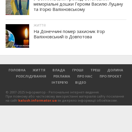
меморіальні дошки Героям Василю Луцану
та Ігорю Валіхновському
ЖИТТЯ
На Донеччині помер захисник Ігор
Валіхновський із Довпотова
ГОЛОВНА
ЖИТТЯ
ВЛАДА
ГРОШІ
ТРЕШ
ДОЛИНА
РОЗСЛІДУВАННЯ
РЕКЛАМА
ПРО НАС
ПРО ПРОЄКТ
ІНТЕРВ’Ю
ВІДЕО
© 2007-2025 Інформатор - Регіональне інтернет-видання.
При повному або частковому використанні матеріалів сайту посилання
на сайт
kalush.informator.ua
як джерело інформації обов'язкове.