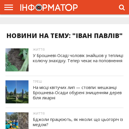
ГОЛОВНА
ЖИТТЯ
ВЛАДА
ГРОШІ
ТРЕШ
ДОЛИНА
РОЗСЛІДУВАННЯ
РЕКЛАМА
ПРО
ПРО
ІНТЕРВ’Ю
ВІДЕО
НАС
ПРОЄКТ
НОВИНИ НА ТЕМУ: "ІВАН ПАВЛІВ"
ЖИТТЯ
У Брошневі-Осаді чоловік знайшов у теплиці
колючу знахідку. Тепер чекає на поповнення
ТРЕШ
На місці квітучих лип — стовпи: мешканці
Брошнева-Осади обурені знищенням дерев
біля лікарні
ЖИТТЯ
Бджоли працюють, як ніколи: що цьогоріч із
медом?