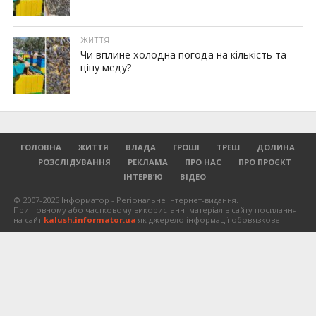
ЖИТТЯ
Чи вплине холодна погода на кількість та
ціну меду?
ГОЛОВНА
ЖИТТЯ
ВЛАДА
ГРОШІ
ТРЕШ
ДОЛИНА
РОЗСЛІДУВАННЯ
РЕКЛАМА
ПРО НАС
ПРО ПРОЄКТ
ІНТЕРВ’Ю
ВІДЕО
© 2007-2025 Інформатор - Регіональне інтернет-видання.
При повному або частковому використанні матеріалів сайту посилання
на сайт
kalush.informator.ua
як джерело інформації обов'язкове.