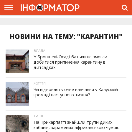
ГОЛОВНА
ЖИТТЯ
ВЛАДА
ГРОШІ
ТРЕШ
ДОЛИНА
РОЗСЛІДУВАННЯ
РЕКЛАМА
ПРО
ПРО
ІНТЕРВ’Ю
ВІДЕО
НАС
ПРОЄКТ
НОВИНИ НА ТЕМУ: "КАРАНТИН"
ВЛАДА
У Брошневі-Осаді батьки не змогли
добитися припинення карантину в
дитсадках
ЖИТТЯ
Чи відновлять очне навчання у Калуській
громаді наступного тижня?
ТРЕШ
На Прикарпатті знайшли трупи диких
кабанів, заражених африканською чумою