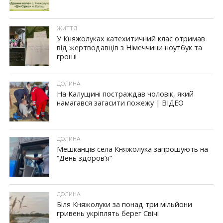
ЖИТТЯ
У Княжолуках катехитичний клас отримав
від жертводавців з Німеччини ноутбук та
гроші
ДОЛИНА
На Калущині постраждав чоловік, який
намагався загасити пожежу | ВІДЕО
ДОЛИНА
Мешканців села Княжолука запрошують на
“День здоров’я”
ДОЛИНА
Біля Княжолуки за понад три мільйони
гривень укріплять берег Свічі