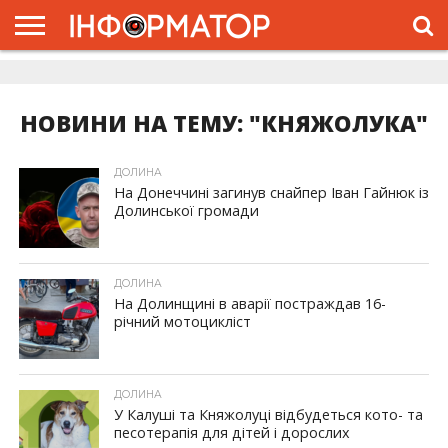
ГОЛОВНА
ЖИТТЯ
ВЛАДА
ГРОШІ
ТРЕШ
ДОЛИНА
РОЗСЛІДУВАННЯ
РЕКЛАМА
ПРО
ПРО
ІНТЕРВ’Ю
ВІДЕО
НАС
ПРОЄКТ
НОВИНИ НА ТЕМУ: "КНЯЖОЛУКА"
ДОЛИНА
На Донеччині загинув снайпер Іван Гайнюк із
Долинської громади
ДОЛИНА
На Долинщині в аварії постраждав 16-
річний мотоцикліст
ДОЛИНА
У Калуші та Княжолуці відбудеться кото- та
песотерапія для дітей і дорослих