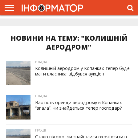
ГОЛОВНА
ЖИТТЯ
ВЛАДА
ГРОШІ
ТРЕШ
ДОЛИНА
РОЗСЛІДУВАННЯ
РЕКЛАМА
ПРО
ПРО
ІНТЕРВ’Ю
ВІДЕО
НАС
ПРОЄКТ
НОВИНИ НА ТЕМУ: "КОЛИШНІЙ
АЕРОДРОМ"
ВЛАДА
Колишній аеродром у Копанках тепер буде
мати власника: відбувся аукціон
ВЛАДА
Вартість оренди аеродрому в Копанках
“впала”. Чи знайдеться тепер господар?
ГРОШІ
Стало відомо, чи знайшлися охочі взяти в