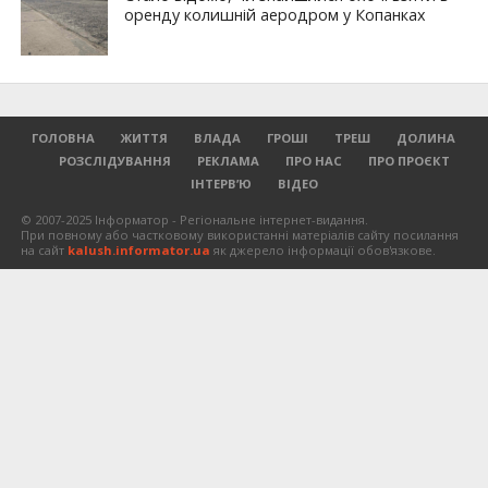
оренду колишній аеродром у Копанках
ГОЛОВНА
ЖИТТЯ
ВЛАДА
ГРОШІ
ТРЕШ
ДОЛИНА
РОЗСЛІДУВАННЯ
РЕКЛАМА
ПРО НАС
ПРО ПРОЄКТ
ІНТЕРВ’Ю
ВІДЕО
© 2007-2025 Інформатор - Регіональне інтернет-видання.
При повному або частковому використанні матеріалів сайту посилання
на сайт
kalush.informator.ua
як джерело інформації обов'язкове.