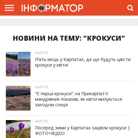
ГОЛОВНА
ЖИТТЯ
ВЛАДА
ГРОШІ
ТРЕШ
ДОЛИНА
РОЗСЛІДУВАННЯ
РЕКЛАМА
ПРО
ПРО
ІНТЕРВ’Ю
ВІДЕО
НАС
ПРОЄКТ
НОВИНИ НА ТЕМУ: "КРОКУСИ"
ЖИТТЯ
П’ять місць у Карпатах, де ще будуть цвісти
крокуси у квітні
ЖИТТЯ
“Є перші крокуси”: на Прикарпатті
мандрівник показав, як квіти милуються
заходом сонця
ЖИТТЯ
Посеред зими у Карпатах зацвіли крокуси |
ФОТО+ВІДЕО