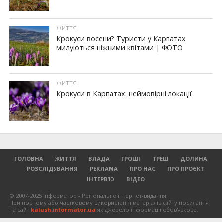
ЖИТТЯ
Крокуси восени? Туристи у Карпатах
милуються ніжними квітами | ФОТО
ЖИТТЯ
Крокуси в Карпатах: неймовірні локації
ГОЛОВНА
ЖИТТЯ
ВЛАДА
ГРОШІ
ТРЕШ
ДОЛИНА
РОЗСЛІДУВАННЯ
РЕКЛАМА
ПРО НАС
ПРО ПРОЄКТ
ІНТЕРВ’Ю
ВІДЕО
© 2007-2025 Інформатор - Регіональне інтернет-видання.
При повному або частковому використанні матеріалів сайту посилання
на сайт
kalush.informator.ua
як джерело інформації обов'язкове.