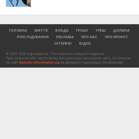
ГОЛОВНА
ЖИТТЯ
ВЛАДА
ГРОШІ
ТРЕШ
ДОЛИНА
РОЗСЛІДУВАННЯ
РЕКЛАМА
ПРО НАС
ПРО ПРОЄКТ
ІНТЕРВ’Ю
ВІДЕО
© 2007-2025 Інформатор - Регіональне інтернет-видання.
При повному або частковому використанні матеріалів сайту посилання
на сайт
kalush.informator.ua
як джерело інформації обов'язкове.