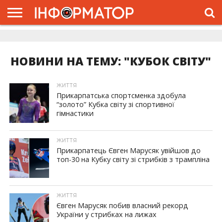
ГОЛОВНА
ЖИТТЯ
ВЛАДА
ГРОШІ
ТРЕШ
ДОЛИНА
РОЗСЛІДУВАННЯ
РЕКЛАМА
ПРО
ПРО
ІНТЕРВ’Ю
ВІДЕО
НАС
ПРОЄКТ
НОВИНИ НА ТЕМУ: "КУБОК СВІТУ"
ЖИТТЯ
Прикарпатська спортсменка здобула
“золото” Кубка світу зі спортивної
гімнастики
ЖИТТЯ
Прикарпатець Євген Марусяк увійшов до
топ-30 на Кубку світу зі стрибків з трампліна
ЖИТТЯ
Євген Марусяк побив власний рекорд
України у стрибках на лижах