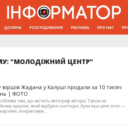
ДОЛИНА
РОЗСЛІДУВАННЯ
РЕКЛАМА
ПРО НАС
ПР
МУ: "МОЛОДІЖНИЙ ЦЕНТР"
у віршів Жадана у Калуші продали за 10 тисяч
нь | ФОТО
соблива тим, що містить автограф автора. Також на
йному аукціоні, який відбувся сьоггодні, були інші цінні лоти —
картини, інтерактивні...