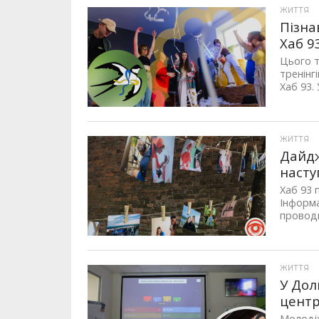
ЖИТТЯ
Пізна
Хаб 9
Цього т
тренінг
Хаб 93. 
ЖИТТЯ
Дайдж
наст
Хаб 93 
Інформа
проводи
ЖИТТЯ
У Дол
цент
Молодіж