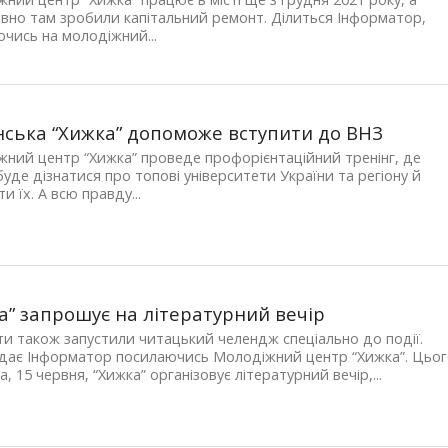
но там зробили капітальний ремонт. Ділиться Інформатор,
чись на молодіжний...
ська “Хижка” допоможе вступити до ВНЗ
ний центр “Хижка” проведе профорієнтаційний тренінг, де
уде дізнатися про топові університети України та регіону й
и їх. А всю правду...
а” запрошує на літературний вечір
ти також запустили читацький челендж спеціально до події.
ідає Інформатор посилаючись Молодіжний центр “Хижка”. Цьо
а, 15 червня, “Хижка” організовує літературний вечір,...