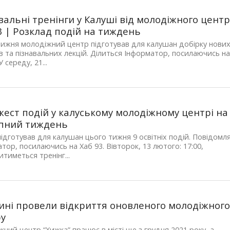
вальні тренінги у Калуші від молодіжного центр
3 | Розклад подій на тиждень
ижня молодіжний центр підготував для калушан добірку нови
ів та пізнавальних лекцій. Ділиться Інформатор, посилаючись н
У середу, 21...
ест подій у калуському молодіжному центрі на
упний тиждень
підготував для калушан цього тижня 9 освітніх подій. Повідомл
тор, посилаючись на Хаб 93. Вівторок, 13 лютого: 17:00,
тиметься тренінг...
ині провели відкриття оновленого молодіжног
ру
ний центр “Хижка” працює в місті ще з грудня 2021 року, а