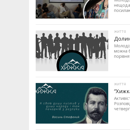
нещодав
посилаю
ЖИТТЯ
Долин
Молодіж
можна б
порівнят
ЖИТТЯ
“Хижк
Активіс
Розпов
четверг