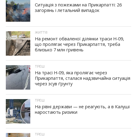
Ситуація з пожежами на Прикарпатті: 26
загорянь і летальний випадок
ЖИТТЯ
На ремонт обваленої ділянки траси Н-09,
що пролягає через Прикарпаття, треба
близько 7 млн гривень
ТРЕШ
На трасі Н-09, яка пролягає через
Прикарпаття, сталася надзвичайна ситуація
через зсув ґрунту
ТРЕШ
На рівні держави — не реагують, а в Калуші
наростають ризики
ТРЕШ