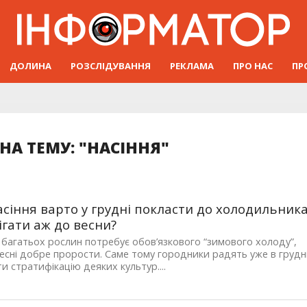
ДОЛИНА
РОЗСЛІДУВАННЯ
РЕКЛАМА
ПРО НАС
ПР
НА ТЕМУ: "НАСІННЯ"
асіння варто у грудні покласти до холодильник
рігати аж до весни?
 багатьох рослин потребує обов’язкового “зимового холоду”,
есні добре прорости. Саме тому городники радять уже в грудн
и стратифікацію деяких культур....