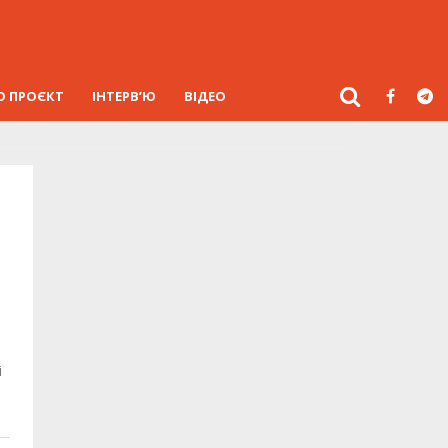
О ПРОЄКТ
ІНТЕРВ’Ю
ВІДЕО
а
і