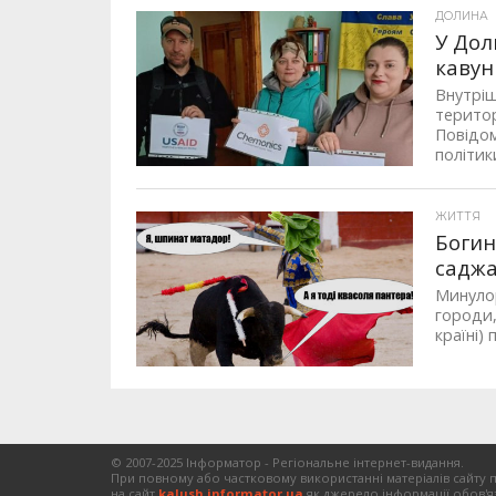
ДОЛИНА
У Дол
кавун
Внутріш
територ
Повідом
політики
ЖИТТЯ
Богин
саджа
Минулор
городи,
країні) 
© 2007-2025 Інформатор - Регіональне інтернет-видання.
При повному або частковому використанні матеріалів сайту 
на сайт
kalush.informator.ua
як джерело інформації обов'я