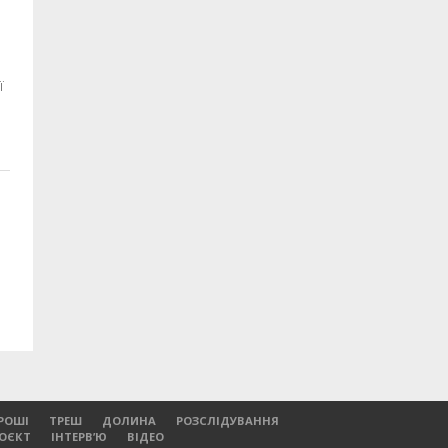
ї
РОШІ
ТРЕШ
ДОЛИНА
РОЗСЛІДУВАННЯ
РОЄКТ
ІНТЕРВ’Ю
ВІДЕО