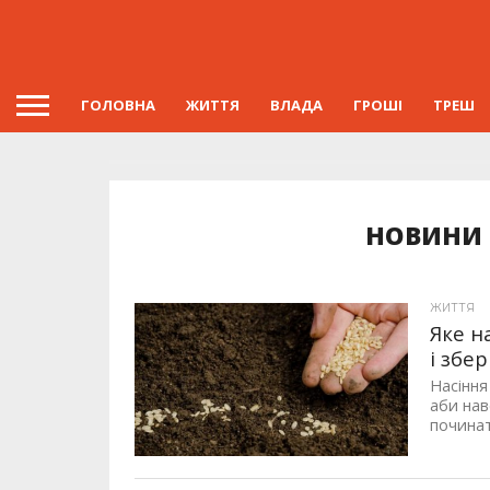
ГОЛОВНА
ЖИТТЯ
ВЛАДА
ГРОШІ
ТРЕШ
НОВИНИ 
ЖИТТЯ
Яке н
і збе
Насіння
аби нав
починат