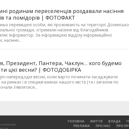
ині родинам переселенців роздавали насіння
ів та помідорів | ФОТОФАКТ
ньо переміщені особи, які проживають на території Долинсько
іальної громади, отримали насіння від благодійників.
ляє Інформатор. За інформацією відділу інформаційної
, насіння...
я, Президент, Пантера, Чаклун… кого будемо
ти цієї весни? | ФОТОДОБІРКА
іч напередодні весни, коли варто починати засаджувати
 на ринках і в спецмагазинах нашого міста (та і загалом по
почали з’являтися...
ГОЛОВНА
ЖИТТЯ
ВЛАДА
Г
посилання
РЕКЛАМА
ПРО НАС
ПРО П
зкове.