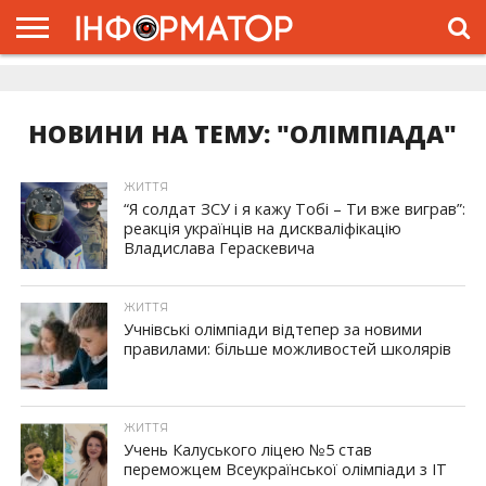
ГОЛОВНА
ЖИТТЯ
ВЛАДА
ГРОШІ
ТРЕШ
ДОЛИНА
РОЗСЛІДУВАННЯ
РЕКЛАМА
ПРО
ПРО
ІНТЕРВ’Ю
ВІДЕО
НАС
ПРОЄКТ
НОВИНИ НА ТЕМУ: "ОЛІМПІАДА"
ЖИТТЯ
“Я солдат ЗСУ і я кажу Тобі – Ти вже виграв”:
реакція українців на дискваліфікацію
Владислава Гераскевича
ЖИТТЯ
Учнівські олімпіади відтепер за новими
правилами: більше можливостей школярів
ЖИТТЯ
Учень Калуського ліцею №5 став
переможцем Всеукраїнської олімпіади з IT