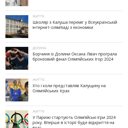
ЖИТТЯ
Школяр з Калуша переміг у Всеукраїнській
інтернет-олімпіаді з економіки
ДОЛИНА
Борчиня із Долини Оксана Лівач програла
бронзовий фінал Олімпійських Ігор 2024
ЖИТТЯ
Хто і коли представляв Калущину на
Олімпійських Іграх
ЖИТТЯ
У Парижі стартують Олімпійські ігри 2024
року. Вперше в історії буде відкриття на
воді