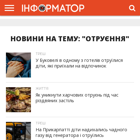
ГОЛОВНА
ЖИТТЯ
ВЛАДА
ГРОШІ
ТРЕШ
ДОЛИНА
РОЗСЛІДУВАННЯ
РЕКЛАМА
ПРО
ПРО
ІНТЕРВ’Ю
ВІДЕО
НАС
ПРОЄКТ
НОВИНИ НА ТЕМУ: "ОТРУЄННЯ"
ТРЕШ
У Буковелі в одному з готелів отруїлися
діти, які приїхали на відпочинок
ЖИТТЯ
Як уникнути харчових отруєнь під час
різдвяних застіль
ТРЕШ
На Прикарпатті діти надихались чадного
газу від генератора і отруїлись