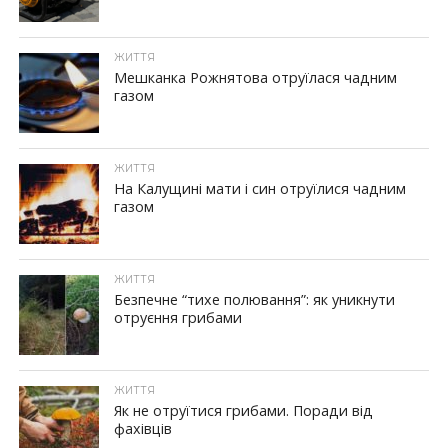
ЖИТТЯ
Мешканка Рожнятова отруїлася чадним
газом
ЖИТТЯ
На Калущині мати і син отруїлися чадним
газом
ЖИТТЯ
Безпечне “тихе полювання”: як уникнути
отруєння грибами
ЖИТТЯ
Як не отруїтися грибами. Поради від
фахівців