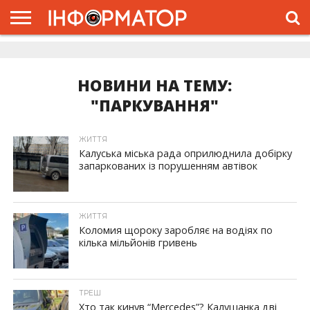
ГОЛОВНА
ЖИТТЯ
ВЛАДА
ГРОШІ
ТРЕШ
ДОЛИНА
РОЗСЛІДУВАННЯ
РЕКЛАМА
ПРО
ПРО
ІНТЕРВ’Ю
ВІДЕО
НАС
ПРОЄКТ
НОВИНИ НА ТЕМУ:
"ПАРКУВАННЯ"
ЖИТТЯ
Калуська міська рада оприлюднила добірку
запаркованих із порушенням автівок
ЖИТТЯ
Коломия щороку заробляє на водіях по
кілька мільйонів гривень
ТРЕШ
Хто так кинув “Mercedes”? Калушанка дві