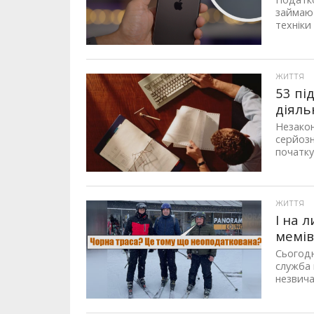
займают
техніки
ЖИТТЯ
53 пі
діяль
Незакон
серйозн
початку
ЖИТТЯ
І на 
мемів
Сьогодн
служба 
незвича