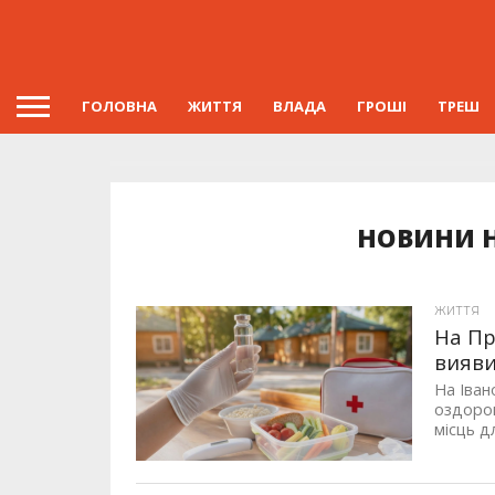
ГОЛОВНА
ЖИТТЯ
ВЛАДА
ГРОШІ
ТРЕШ
НОВИНИ Н
ЖИТТЯ
На Пр
вияв
На Іван
оздоров
місць д