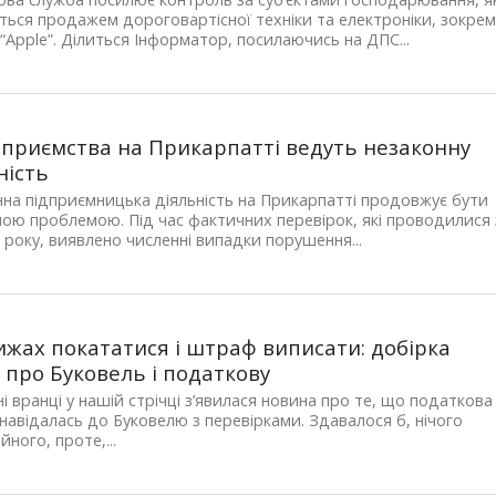
ься продажем дороговартісної техніки та електроніки, зокре
 “Apple”. Ділиться Інформатор, посилаючись на ДПС...
дприємства на Прикарпатті ведуть незаконну
ність
на підприємницька діяльність на Прикарпатті продовжує бути
ою проблемою. Під час фактичних перевірок, які проводилися 
 року, виявлено численні випадки порушення...
лижах покататися і штраф виписати: добірка
 про Буковель і податкову
і вранці у нашій стрічці з’явилася новина про те, що податкова
навідалась до Буковелю з перевірками. Здавалося б, нічого
йного, проте,...