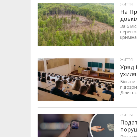
ЖИТТЯ
На Пр
довкі
За 6 мі
перевір
криміна
ЖИТТЯ
Уряд 
ухилян
Більше 
підозри
Ділитьс
ЖИТТЯ
Подат
поруш
Податко