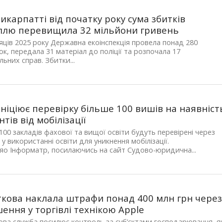
икарпатті від початку року сума збитків
ллю перевищила 32 мільйони гривень
сяців 2025 року Державна екоінспекція провела понад 280
ок, передала 31 матеріал до поліції та розпочала 17
льних справ. Збитки...
ініціює перевірку більше 100 вишів на наявніст
тів від мобілізації
100 закладів фахової та вищої освіти будуть перевірені через
 у використанні освіти для уникнення мобілізації.
яо Інформатр, посилаючись на сайт Судово-юридична...
кова наклала штрафи понад 400 млн грн чере
ення у торгівлі технікою Apple
ва служба посилює контроль за суб’єктами господарювання, як