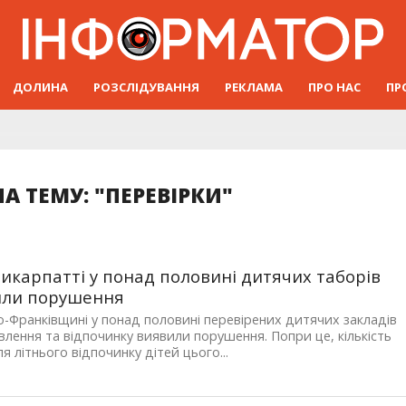
ДОЛИНА
РОЗСЛІДУВАННЯ
РЕКЛАМА
ПРО НАС
ПР
А ТЕМУ: "ПЕРЕВІРКИ"
икарпатті у понад половині дитячих таборів
или порушення
о-Франківщині у понад половині перевірених дитячих закладів
лення та відпочинку виявили порушення. Попри це, кількість
ля літнього відпочинку дітей цього...