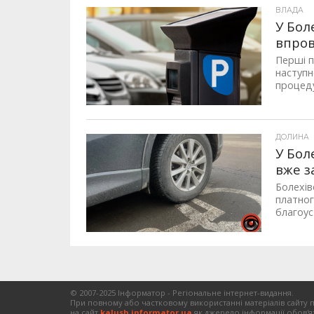
ВЛАДА
У Бол
впров
Перші п
наступн
процеду
ДОЛИНА
У Бол
вже з
Болехів
платног
благоуст
© 2007-2025 Інформатор - Регіональне інтернет-видання.
При повному або частковому використанні матеріалів сайту 
на сайт
kalush.informator.ua
як джерело інформації обов'я