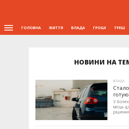
ГОЛОВНА
ЖИТТЯ
ВЛАДА
ГРОШІ
ТРЕШ
НОВИНИ НА ТЕ
ВЛАДА
Стало
готую
У Болех
місць д
рішення 