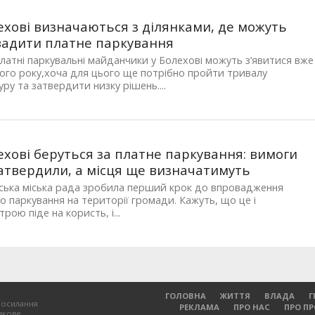
ехові визначаються з ділянками, де можуть
адити платне паркування
латні паркувальні майданчики у Болехові можуть з’явитися вже
ого року,хоча для цього ще потрібно пройти тривалу
ру та затвердити низку рішень....
ехові беруться за платне паркування: вимоги
атвердили, а місця ще визначатимуть
ська міська рада зробила перший крок до впровадження
о паркування на території громади. Кажуть, що це і
рою піде на користь, і...
ГОЛОВНА
ЖИТТЯ
ВЛАДА
Г
посилання
РЕКЛАМА
ПРО НАС
ПРО П
зкове.