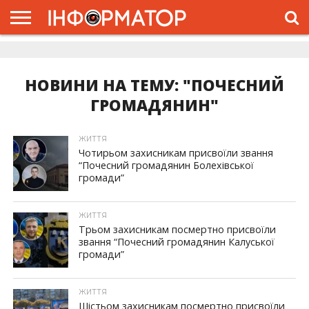
ГОЛОВНА
ЖИТТЯ
ВЛАДА
ГРОШІ
ТРЕШ
ДОЛИНА
РОЗСЛІДУВАННЯ
РЕКЛАМА
ПРО
ПРО
ІНТЕРВ’Ю
ВІДЕО
НАС
ПРОЄКТ
НОВИНИ НА ТЕМУ: "ПОЧЕСНИЙ
ГРОМАДЯНИН"
ЖИТТЯ
Чотирьом захисникам присвоїли звання
“Почесний громадянин Болехівської
громади”
ЖИТТЯ
Трьом захисникам посмертно присвоїли
звання “Почесний громадянин Калуської
громади”
ЖИТТЯ
Шістьом захисникам посмертно присвоїли